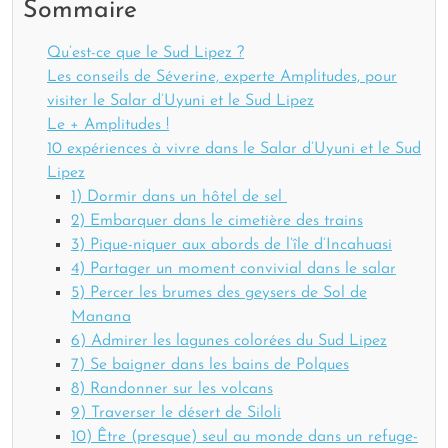
Sommaire
Qu’est-ce que le Sud Lipez ?
Les conseils de Séverine, experte Amplitudes, pour
visiter le Salar d’Uyuni et le Sud Lipez
Le + Amplitudes !
10 expériences à vivre dans le Salar d’Uyuni et le Sud
Lipez
1) Dormir dans un hôtel de sel
2) Embarquer dans le cimetière des trains
3) Pique-niquer aux abords de l’île d’Incahuasi
4) Partager un moment convivial dans le salar
5) Percer les brumes des geysers de Sol de
Manana
6) Admirer les lagunes colorées du Sud Lipez
7) Se baigner dans les bains de Polques
8) Randonner sur les volcans
9) Traverser le désert de Siloli
10) Être (presque) seul au monde dans un refuge-