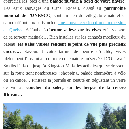
appréciez les joies d’une
balade fluviale à bord de votre navire
.
Les eaux sauvages du Canal Rideau, classé au
patrimoine
mondial de l’UNESCO
, sont un lieu de villégiature naturel et
calme offrant aux plaisanciers
une nouvelle vision d’une immersion
au Québec
. A l’aube,
la brume se lève sur les rives
et la vie sort
de sa torpeur matinale… Bien installés sur les canapés moelleux du
bateau,
les baies vitrées rendent le point de vue plus précieux
encore…
Savourant votre tartine de beurre d’érable, vivez
pleinement l’instant au cœur de cette nature préservée. D’Ottawa à
Smiths Falls ou jusqu’à Kingston Mills, les activités qui se dressent
sur la route sont nombreuses : shopping, balade champêtre à vélo
ou en canoë… Finissez la journée en beauté en dégustant un verre
de vin au
coucher du soleil, sur les berges de la rivière
Rideau…