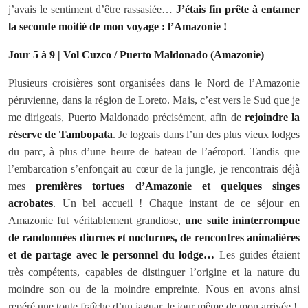
j’avais le sentiment d’être rassasiée…
J’étais fin prête à entamer
la seconde moitié de mon voyage : l’Amazonie !
Jour 5 à 9 | Vol Cuzco /
Puerto Maldonado (Amazonie)
Plusieurs croisières sont organisées dans le Nord de l’Amazonie
péruvienne, dans la région de Loreto. Mais, c’est vers le Sud que je
me dirigeais, Puerto Maldonado précisément, afin de
rejoindre la
réserve de Tambopata
. Je logeais dans l’un des plus vieux lodges
du parc, à plus d’une heure de bateau de l’aéroport. Tandis que
l’embarcation s’enfonçait au cœur de la jungle, je rencontrais déjà
mes
premières tortues d’Amazonie et quelques singes
acrobates
. Un bel accueil ! Chaque instant de ce séjour en
Amazonie fut véritablement grandiose,
une suite ininterrompue
de randonnées diurnes et nocturnes, de rencontres animalières
et de partage avec le personnel du lodge…
Les guides étaient
très compétents, capables de distinguer l’origine et la nature du
moindre son ou de la moindre empreinte. Nous en avons ainsi
repéré une toute fraîche d’un jaguar, le jour même de mon arrivée !