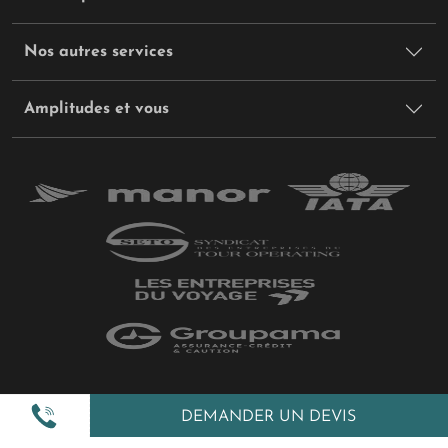
Nos autres services
Amplitudes et vous
Plan du site
DEMANDER UN DEVIS
Politique de confidentialité