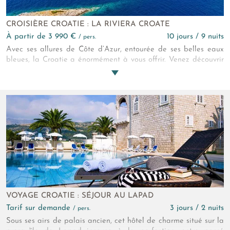
CROISIÈRE CROATIE : LA RIVIERA CROATE
à partir de 3 990 €
10 jours / 9 nuits
/ pers.
Avec ses allures de Côte d’Azur, entourée de ses belles eaux
bleues, la Croatie a énormément à vous offrir. Venez découvrir
ce beau pays et ses côtes bordant l'Adriatique, à l’occasion
d’une merveilleuse croisière qui vous fera vivre des instants
magiques. Paysages à couper le souffle entre mer et
végétation méditerranéenne, patrimoine historique riche avec
de nombreux sites médiévaux, venez naviguer sur les flots
ourlant la Croatie.
VOYAGE CROATIE : SÉJOUR AU LAPAD
Tarif sur demande
3 jours / 2 nuits
/ pers.
Sous ses airs de palais ancien, cet hôtel de charme situé sur la