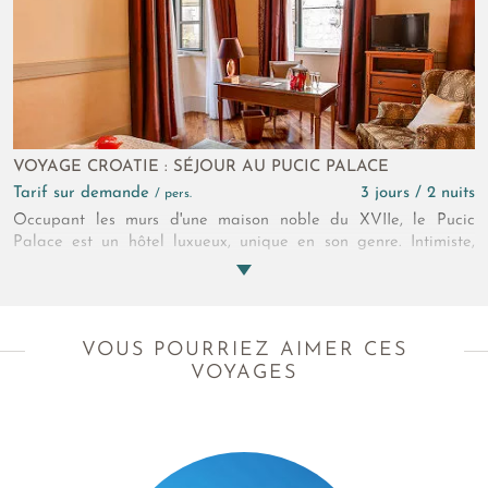
VOYAGE CROATIE : SÉJOUR AU PUCIC PALACE
Tarif sur demande
3 jours / 2 nuits
/ pers.
Occupant les murs d'une maison noble du XVIIe, le Pucic
Palace est un hôtel luxueux, unique en son genre. Intimiste,
prônant l'excellence, il est aussi idéalement situé sur une des
plus belles places du vieux Dubrovnik. Une adresse à part que
l'on vous recommande vivement pour passer un séjour
d'exception au coeur de cette ville hors du temps.
VOUS POURRIEZ AIMER CES
VOYAGES