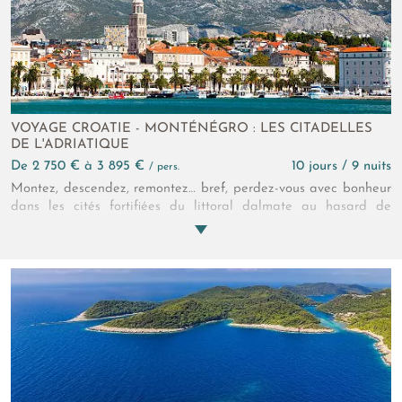
VOYAGE CROATIE - MONTÉNÉGRO : LES CITADELLES
DE L'ADRIATIQUE
de 2 750 € à 3 895 €
10 jours / 9 nuits
/ pers.
Montez, descendez, remontez… bref, perdez-vous avec bonheur
dans les cités fortifiées du littoral dalmate au hasard de
ruelles en escaliers, de palais vénitiens et d’églises romaines
pour finalement parvenir jusqu’aux montagnes du littoral
monténégrin ! Une envoûtante errance !