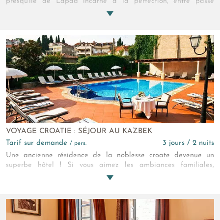
presqu'île de Lapad incarne à la perfection, entre passé
fastueux et modernité épurée, la demeure idéale pour
découvrir cette terre de rêve qu'est Dubrovnik. Au loin, le bleu
lagon de la baie, scintillant sous le soleil, vous rappelle que,
oui, vous avez vraiment fait le bon choix !
VOYAGE CROATIE : SÉJOUR AU KAZBEK
Tarif sur demande
3 jours / 2 nuits
/ pers.
Une ancienne résidence de la noblesse croate devenue un
superbe hôtel ! Si vous aimez les ambiances familiales,
intimistes et luxueuses, où sérénité et calme absolu rythment
votre quotidien, cette propriété discrète, située dans la baie de
Lapad, saura vous offrir tout ce dont vous pouvez rêver pour
vos vacances à Dubrovnik... Pour vivre heureux, vivons cachés !