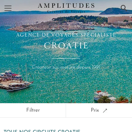
×
AGENCE DE VOYAGES SPÉCIALISTE
CROATIE
Créateur sur mesure depuis 1991
Filtrer
Prix