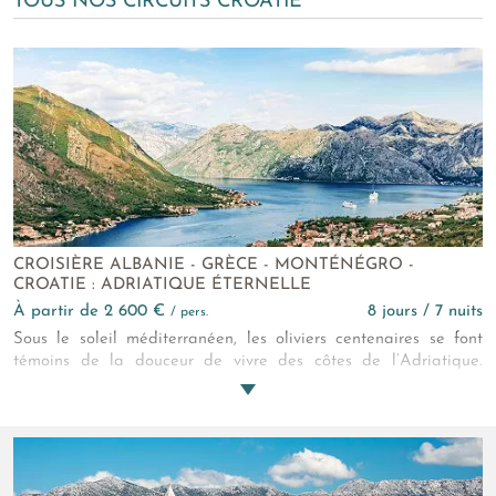
TOUS NOS CIRCUITS CROATIE
CROISIÈRE ALBANIE - GRÈCE - MONTÉNÉGRO -
CROATIE : ADRIATIQUE ÉTERNELLE
à partir de 2 600 €
8 jours / 7 nuits
/ pers.
Sous le soleil méditerranéen, les oliviers centenaires se font
témoins de la douceur de vivre des côtes de l’Adriatique.
Perchés sur les collines, leur doux parfums embaument villages
authentiques en pierres blanches et criques aux eaux
céruléennes que l’on découvre lors d’une croisière. L’espace
d’un moment, le temps semble s’être figé…