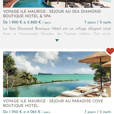
VOYAGE ILE MAURICE : SÉJOUR AU SEA DIAMOND
BOUTIQUE HOTEL & SPA
de 1 900 € à 2 800 €
7 jours / 5 nuits
/ pers.
Le Sea Diamond Boutique Hôtel est un refuge élégant situé
face à l’immensité bleutée de l'océan Indien. Cet écrin
intimiste mêle charme, raffinement et authenticité pour offrir
une parenthèse hors du quotidien. Ici, chaque instant se vit
avec intensité : lever de soleil intense, moments de détente au
bord de l’eau, nuits enveloppées de douceur… Laissez-vous
porter par l’art de recevoir et l’atmosphère unique du Sea
diamond, où chaque détail célèbre votre bien-être.
VOYAGE ILE MAURICE : SÉJOUR AU PARADISE COVE
BOUTIQUE HOTEL
de 1 950 € à 4 065 €
7 jours / 5 nuits
/ pers.