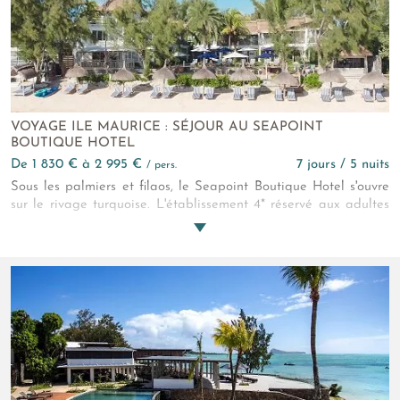
VOYAGE ILE MAURICE : SÉJOUR AU SEAPOINT
BOUTIQUE HOTEL
de 1 830 € à 2 995 €
7 jours / 5 nuits
/ pers.
Sous les palmiers et filaos, le Seapoint Boutique Hotel s'ouvre
sur le rivage turquoise. L'établissement 4* réservé aux adultes
uniquement, créé une atmosphère apaisante tout en mettant
en lumière l'indéniable charme mauricien. Le Seapoint
présente des suites modernes et lumineuses, des restaurants
savoureux et des expériences sportives et bien-être qui vous
apporteront sans aucun doute sérénité et réconfort.