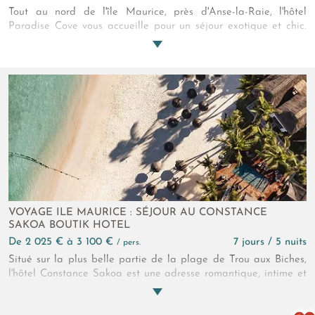
Tout au nord de l'île Maurice, près d'Anse-la-Raie, l'hôtel
Paradise Cove vous accueille pour un séjour exotique et chic.
L'hôtel, réservé aux adultes, abrite une magnifique plage de
sable blanc et vous offre un décor paradisiaque. Le charme
des suites baignées de lumière et les nombreux love nests
disséminés ajoutent une touche romantique à vos vacances.
VOYAGE ILE MAURICE : SÉJOUR AU CONSTANCE
SAKOA BOUTIK HOTEL
de 2 025 € à 3 100 €
7 jours / 5 nuits
/ pers.
Situé sur la plus belle partie de la plage de Trou aux Biches,
l'hôtel Constance Sakoa est une adresse romantique, intime et
exclusive, idéale pour les couples en quête de passion au cœur
du charme insulaire de l'île Maurice.