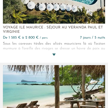
VOYAGE ILE MAURICE : SÉJOUR AU VERANDA PAUL ET
VIRGINIE
de 1 585 € à 2 800 €
7 jours / 5 nuits
/ pers.
Sous les caresses tièdes des alizés mauriciens là où l'océan
murmure à l'oreille des rivages se dresse un havre de paix au
nom empreint de légendes : l'hôtel Veranda Paul & VIrignie.
Niché dans le paisible village de Grand Gaube, cet écrin
romantique est un établissement 4* réservé aux adultes, pensé
comme une parenthèse romantique. Face à un lagon aux eaux
turquoise, entouré de jardins tropicaux et bercé par les alizés,
l'hôtel offre un cadre idyllique pour les couples en quête de
détente, de douceur et d'authenticité. Chambres avec vue mer.
Tout y est conçu pour vivre des instants privilégié, entre
charme mauricien et confort moderne.