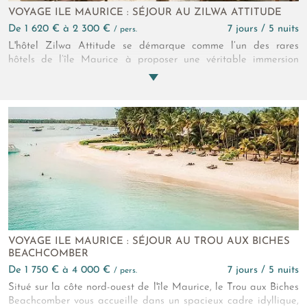
VOYAGE ILE MAURICE : SÉJOUR AU ZILWA ATTITUDE
de 1 620 € à 2 300 €
7 jours / 5 nuits
/ pers.
L'hôtel Zilwa Attitude se démarque comme l’un des rares
hôtels de l’île Maurice à proposer une véritable immersion
culturelle tout en offrant un cadre balnéaire raffiné. Son
concept singulier nommé “zilwa” se traduit par une décoration
inspirée des maisons traditionnelles, une cuisine locale mise à
l’honneur, des expériences authentiques à l'instar de dîners
chez l’habitant et une attention portée à l’environnement.
Autant d'expériences qui font du Zilwa Attitude une adresse
singulière.
VOYAGE ILE MAURICE : SÉJOUR AU TROU AUX BICHES
BEACHCOMBER
de 1 750 € à 4 000 €
7 jours / 5 nuits
/ pers.
Situé sur la côte nord-ouest de l'île Maurice, le Trou aux Biches
Beachcomber vous accueille dans un spacieux cadre idyllique,