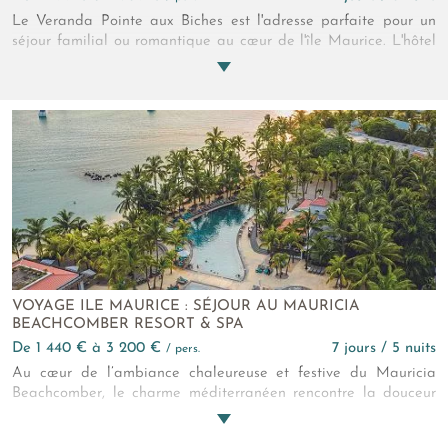
Le Veranda Pointe aux Biches est l'adresse parfaite pour un
séjour familial ou romantique au cœur de l'île Maurice. L'hôtel
4* mêle détente en bord de lagon, services sur mesure et
atmosphère décontractée. Son aile Privilège offre une
expérience plus intimiste pour une escapade exclusive
insulaire. Le club enfants saura entretenir la curiosité de votre
progéniture, le spa de qualité saura vous offrir un instant de
relaxation, et les restaurants variés et raffinés feront de votre
séjour mauricien une vraie réussite.
VOYAGE ILE MAURICE : SÉJOUR AU MAURICIA
BEACHCOMBER RESORT & SPA
de 1 440 € à 3 200 €
7 jours / 5 nuits
/ pers.
Au cœur de l’ambiance chaleureuse et festive du Mauricia
Beachcomber, le charme méditerranéen rencontre la douceur
tropicale de Grand Baie. Entre plages idylliques, activités
variées et hébergements confortables, vivez des moments