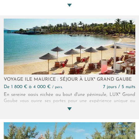
pour un séjour de rêve. Avec sa longue plage, son lagon aux
eaux cristallines et son illustre terrain de golf, cet
établissement est l'hôte parfait pour une parenthèse unique.
VOYAGE ILE MAURICE : SÉJOUR À LUX* GRAND GAUBE
de 1 800 € à 4 000 €
7 jours / 5 nuits
/ pers.
En sereine oasis nichée au bout d'une péninsule, LUX* Grand
Gaube vous ouvre ses portes pour une expérience unique au
nord de l'île Maurice. Entre plages privées, paysages à couper
le souffle et moments exceptionnels, votre séjour insulaire est
parfait. Entrez dans une parenthèse enchanteresse où calme
et émerveillement sont au rendez-vous.