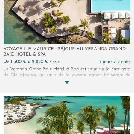
VOYAGE ILE MAURICE : SÉJOUR AU VERANDA GRAND
BAIE HOTEL & SPA
de 1 300 € à 2 850 €
7 jours / 5 nuits
/ pers.
Le Veranda Grand Baie Hôtel & Spa est situé sur la côte nord
de l’île Maurice, au cœur de la vivante station balnéaire de
Grand Baie. L'hôtel 4* se distingue par son charmant mélange
de maisons coloniales blanches et de cases créoles colorées,
créant une atmosphère intime et décontractée à l'image de
l'art de vivre mauricien. Gastronomie raffinée, hébergements
confortables et cadre tropical, le Veranda Grand Baie est un
havre de paix au cœur de la mythique Grand Baie.