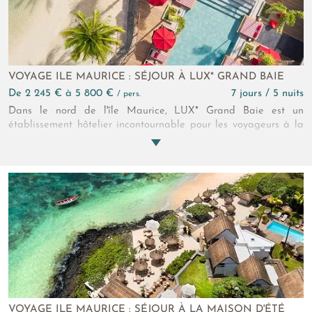
tranquillité, l'hôtel vous offre une escapade propice à la
déconnexion.
VOYAGE ILE MAURICE : SÉJOUR À LUX* GRAND BAIE
de 2 245 € à 5 800 €
7 jours / 5 nuits
/ pers.
Dans le nord de l'île Maurice, LUX* Grand Baie est un
établissement hôtelier incontournable pour les voyageurs à la
recherche d'un séjour où luxe rime avec confort. Avec sa
sublime plage de sable blanc et son style avant-gardiste, tout
y est fait pour vous faire vivre un séjour inoubliable sous les
tropiques.
VOYAGE ILE MAURICE : SÉJOUR À LA MAISON D'ÉTÉ