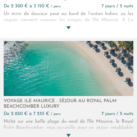
de 2 300 € à 3 150 €
7 jours / 5 nuits
/ pers.
Un écrin de douceur posé au bord de l’océan Indien, où les
vagues viennent caresser les rivages de l'île Maurice. À La
Maison d’Été, chaque instant se teinte de lumière mauricienne,
de parfums tropicaux et d’une élégance discrète qui sublime
l’art de vivre en bord de mer. Toutes les chambres donnent sur
l'océan pour le plus grand plaisirs des sens des hôtes. Côté
restauration, La Maison d'été présente deux adresses aux
saveurs locales avec une pointe de modernité. Ici, le temps
s’étire, les émotions se révèlent, et le charme authentique de
l’île Maurice s’invite dans chacun de vos souvenirs.
VOYAGE ILE MAURICE : SÉJOUR AU ROYAL PALM
BEACHCOMBER LUXURY
de 2 850 € à 7 235 €
7 jours / 5 nuits
/ pers.
Niché sur une belle plage du nord de l'île Maurice, le Royal
Palm Beachcomber vous accueille pour un séjour inoubliable
entre luxe et détente, en toute harmonie. Avec son