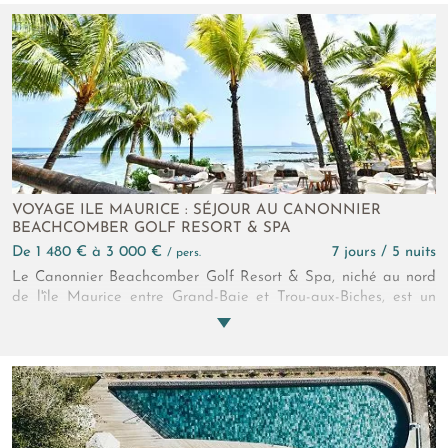
inoubliables en famille, en couple ou entre amis, dans un
cadre convivial et animé. Petit plus, le Mauricia Beachcomber
dispose d'un club enfant au programme riche et varié ainsi
qu'un espace dédié à la petite enfance pour pouvoir vous
occuper de vos bambins de manière optimale.
VOYAGE ILE MAURICE : SÉJOUR AU CANONNIER
BEACHCOMBER GOLF RESORT & SPA
de 1 480 € à 3 000 €
7 jours / 5 nuits
/ pers.
Le Canonnier Beachcomber Golf Resort & Spa, niché au nord
de l'île Maurice entre Grand-Baie et Trou-aux-Biches, est un
havre de paix empreint d'authenticité entre plages de rêve,
jardins tropicaux, bien-être et loisirs sportifs et culturels.
Autant d'expériences s'offrent à vous pour faire de votre
escapade, un moment hors du temps dans un cadre
paradisiaque.