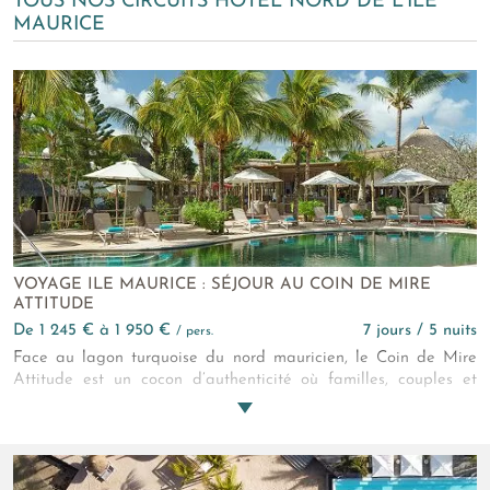
TOUS NOS CIRCUITS HÔTEL NORD DE L'ÎLE
MAURICE
VOYAGE ILE MAURICE : SÉJOUR AU COIN DE MIRE
ATTITUDE
de 1 245 € à 1 950 €
7 jours / 5 nuits
/ pers.
Face au lagon turquoise du nord mauricien, le Coin de Mire
Attitude est un cocon d’authenticité où familles, couples et
voyageurs en quête de sérénité vivent l’île Maurice autrement
- entre douceur tropicale, expériences locales et moments
suspendus. Cet Hôtel 3* en bord de mer vous accueille avec
élégance pour un séjour authentique, en couple ou en famille,
face au lagon de Bain Bœuf.