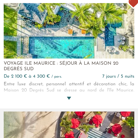
VOYAGE ILE MAURICE : SÉJOUR À LA MAISON 20
DEGRÉS SUD
de 2 100 € à 4 300 €
7 jours / 5 nuits
/ pers.
Entre luxe discret, personnel attentif et décoration chic, la
Maison 20 Degrés Sud se dresse au nord de l'île Maurice.
Installé dans une ancienne demeure coloniale au bord de
l'eau, ce boutique-hôtel, réservé aux adultes, se dotent de
chambres et suites exceptionnelles sublimées par des vues
imprenables sur l'océan Indien et l'environnement tropical de
l'île Maurice. Laissez-vous séduire par le M/S Lady Lisbeth, le
plus ancien bateau à moteur de l'île, et embarquez pour une
épopée gourmande unique. Véritable sanctuaire de