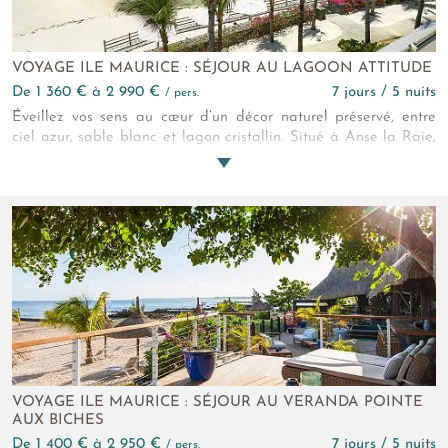
VOYAGE ILE MAURICE : SÉJOUR AU LAGOON ATTITUDE
de 1 360 € à 2 990 €
7 jours / 5 nuits
/ pers.
Éveillez vos sens au cœur d’un décor naturel préservé, entre
ciel azur, sable blanc et lagon cristallin. Situé à Anse la Raie,
sur la côte nord de l’île Maurice, Lagoon Attitude est un hôtel
4* réservé aux adultes, pensé pour ceux qui recherchent une
escapade paisible, éthique et authentique. Ici, chaque détail
est une ode à la nature et à la culture mauricienne : design
éco-responsable, cuisine locale raffinée, expériences
immersives et ambiance décontractée. Que vous soyez
amateur de farniente au bord de la piscine, passionné de
sports nautiques ou simplement en quête de reconnexion à
vous-même, Lagoon Attitude sera votre refuge parfait.
VOYAGE ILE MAURICE : SÉJOUR AU VERANDA POINTE
AUX BICHES
de 1 400 € à 2 950 €
7 jours / 5 nuits
/ pers.