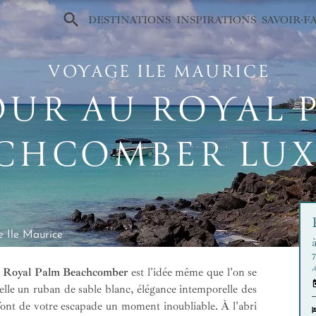
×
DESTINATIONS
INSPIRATIONS
SAVOIR-F
VOYAGE ILE MAURICE
OUR AU ROYAL 
CHCOMBER LU
 Ile Maurice
7
d
e
Royal Palm Beachcomber
est l'idée même que l'on se
 telle un ruban de sable blanc, élégance intemporelle des
, font de votre escapade un moment inoubliable. À l'abri