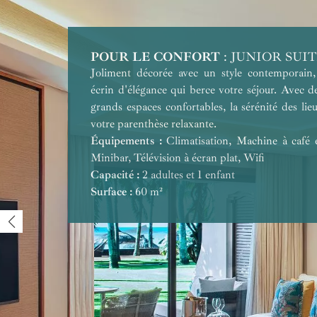
POUR LE CONFORT
POUR L'EXOTISME
POUR LES VOYAGES DE NOCES
POUR LES FAMILLES
POUR LA SÉRÉNITÉ
POUR LE GRAND LUXE
POUR L'EXCLUSIVITÉ
: JUNIOR SUI
Joliment décorée avec un style contemporain, 
écrin d'élégance qui berce votre séjour. Avec d
grands espaces confortables, la sérénité des li
votre parenthèse relaxante.
Équipements :
Climatisation, Machine à café e
Minibar, Télévision à écran plat, Wifi
Équipements :
Équipements :
Équipements :
Capacité :
Équipements :
Équipements :
2 adultes et 1 enfant
Surface :
Capacité :
Capacité :
Capacité :
Équipements :
60 m²
Surface :
Capacité :
Surface :
Capacité :
Surface :
Surface :
Surface :
Capacité :
Surface :