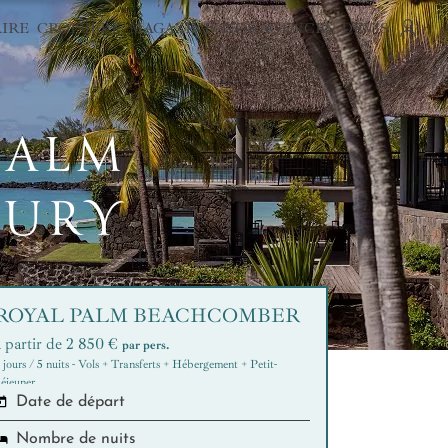
AIRE
CROISIÈRE
MAGAZINE
NOS AGENCES
DEVIS
PALM
XURY
ROYAL PALM BEACHCOMBER
à partir de 2 850 €
par pers.
 jours / 5 nuits - Vols + Transferts + Hébergement + Petit-
éjeuner
Date de départ
Nombre de nuits