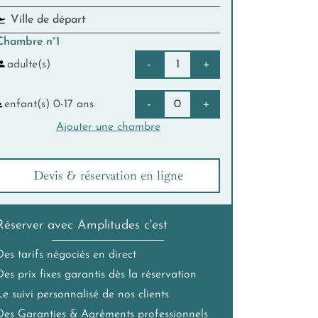
Chambre n°1
-
+
adulte(s)
-
+
enfant(s) 0-17 ans
Ajouter une chambre
Devis & réservation en ligne
Réserver avec Amplitudes c'est
Des tarifs négociés en direct
Des prix fixes garantis dès la réservation
Le suivi personnalisé de nos clients
Des Garanties & Agréments professionnels