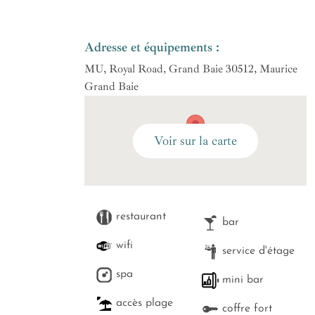
Adresse et équipements :
MU, Royal Road, Grand Baie 30512, Maurice
Grand Baie
restaurant
bar
wifi
service d'étage
spa
mini bar
accès plage
coffre fort