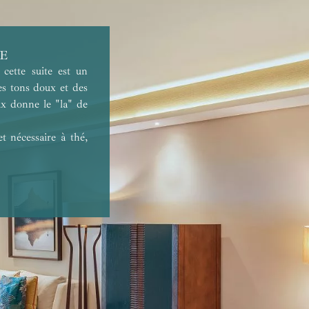
TE
cette suite est un
es tons doux et des
eux donne le "la" de
t nécessaire à thé,