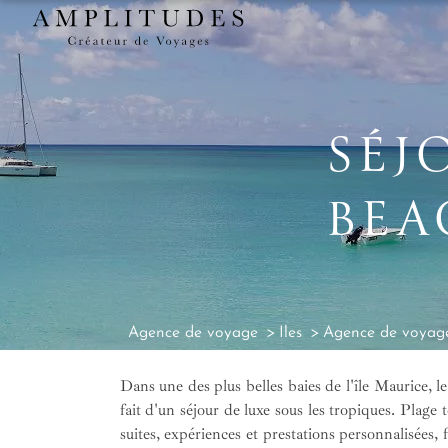
SÉJ
BEA
Agence de voyage
Iles
Agence de voyage
Dans une des plus belles baies de l'île Maurice, l
fait d'un séjour de luxe sous les tropiques. Plage
suites, expériences et prestations personnalisées