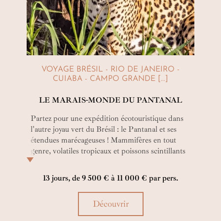
VOYAGE BRÉSIL - RIO DE JANEIRO -
CUIABA - CAMPO GRANDE [...]
LE MARAIS-MONDE DU PANTANAL
Partez pour une expédition écotouristique dans
l'autre joyau vert du Brésil : le Pantanal et ses
étendues marécageuses ! Mammifères en tout
genre, volatiles tropicaux et poissons scintillants
mènent la danse dans la plus belle réserve
animalière du pays, magnifiée d’immenses lacs,
13 jours, de 9 500 € à 11 000 € par pers.
lagunes et rivières.
Découvrir