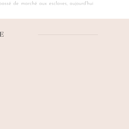
 passé de marché aux esclaves, aujourd’hui
otre conciergerie achève de vous connecter à
joie elle-même qui vous entraine !
E