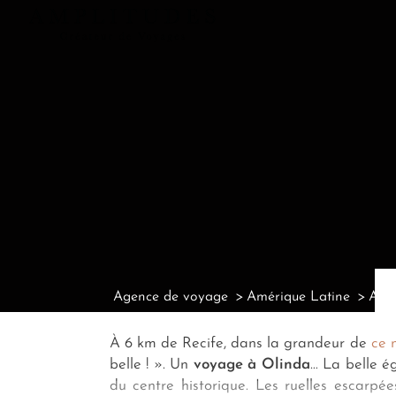
Agence de voyage
Amérique Latine
Agen
À 6 km de Recife, dans la grandeur de
ce n
belle ! ». Un
voyage à Olinda
… La belle é
du centre historique. Les ruelles escarpée