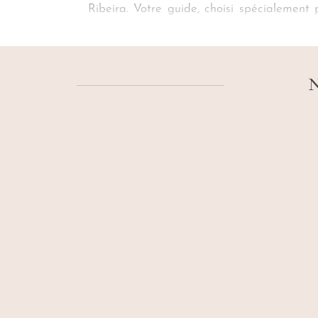
Ribeira. Votre guide, choisi spécialement
devenu grande place des artistes et artisan
l’âme créatrice d’un
voyage à Olinda sur 