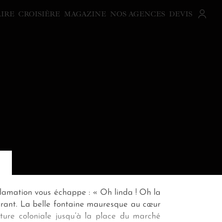
AIRE
CROISIÈRE
MAGAZINE
NOS AGENCES
DEVIS
clamation vous échappe : « Oh linda ! Oh la
ibrant. La belle fontaine mauresque au cœur
ecture coloniale jusqu’à la place du marché