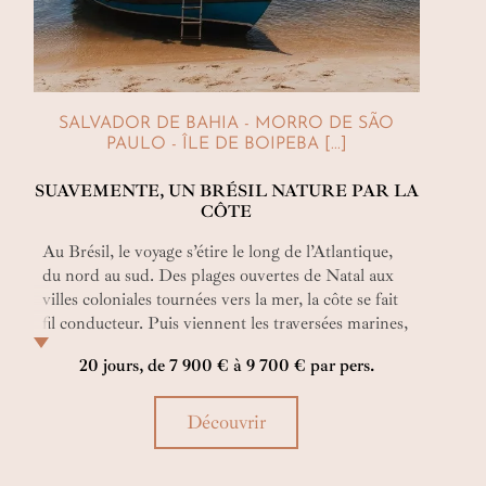
SALVADOR DE BAHIA - MORRO DE SÃO
PAULO - ÎLE DE BOIPEBA [...]
SUAVEMENTE, UN BRÉSIL NATURE PAR LA
CÔTE
Au Brésil, le voyage s’étire le long de l’Atlantique,
du nord au sud. Des plages ouvertes de Natal aux
villes coloniales tournées vers la mer, la côte se fait
fil conducteur. Puis viennent les traversées marines,
les îles, et un rapport au temps plus souple,
20 jours, de 7 900 € à 9 700 € par pers.
suspendu. Jusqu’à laisser émerger une résonance
intérieure, portée par la lumière, l’histoire et
l’océan.
Découvrir