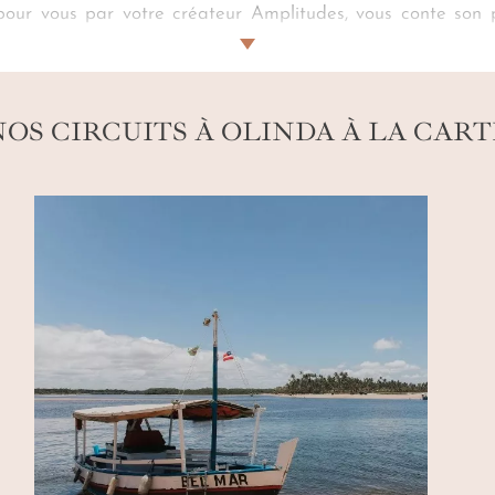
 pour vous par votre créateur Amplitudes, vous conte son
s. Un cours de peinture dans la vieille ville organisé par n
mesure
. Et quand arrive le carnaval, c’est la vibration de la 
NOS CIRCUITS À OLINDA À LA CART