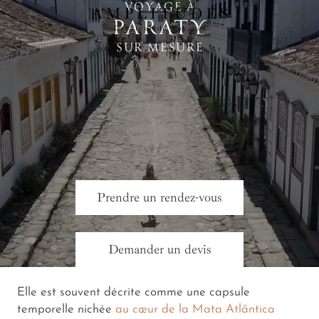
VOYAGE À
×
PARATY
SUR MESURE
Prendre un rendez-vous
Demander un devis
Elle est souvent décrite comme une capsule
temporelle nichée
au cœur de la Mata Atlântica