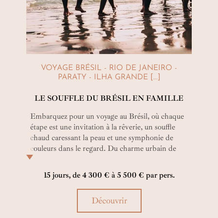
VOYAGE BRÉSIL - RIO DE JANEIRO -
PARATY - ILHA GRANDE [...]
LE SOUFFLE DU BRÉSIL EN FAMILLE
Embarquez pour un voyage au Brésil, où chaque
étape est une invitation à la rêverie, un souffle
chaud caressant la peau et une symphonie de
couleurs dans le regard. Du charme urbain de
Rio aux trésors préservés d’Ilha Grande, laissez-
vous porter par une aventure riche en émotions,
15 jours, de 4 300 € à 5 500 € par pers.
saveurs et paysages enchanteurs.
Découvrir