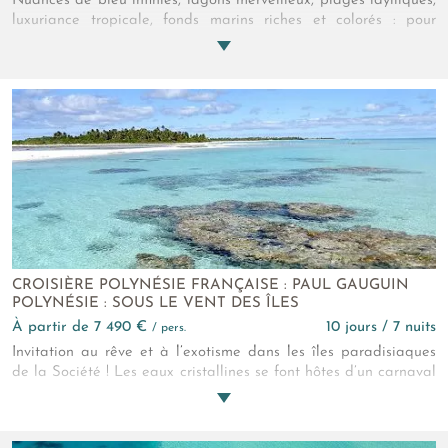
Nuances de bleu infinies, lagons merveilleux, plages idylliques,
luxuriance tropicale, fonds marins riches et colorés : pour
beaucoup ces îles et îlots sont les plus beaux du monde. L’été
est la meilleure saison pour savoir s’ils disent vrai !
CROISIÈRE POLYNÉSIE FRANÇAISE : PAUL GAUGUIN
POLYNÉSIE : SOUS LE VENT DES ÎLES
à partir de 7 490 €
10 jours / 7 nuits
/ pers.
Invitation au rêve et à l’exotisme dans les îles paradisiaques
de la Société ! Les eaux cristallines se font hôtes d’un carnaval
de couleurs entre poissons tropicaux, raies et tortues curieuses ;
et la douceur de vivre vous gagne à l’ombre des cocotiers.