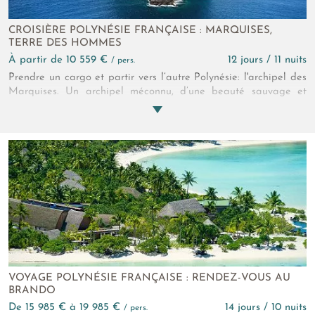
CROISIÈRE POLYNÉSIE FRANÇAISE : MARQUISES,
TERRE DES HOMMES
à partir de 10 559 €
12 jours / 11 nuits
/ pers.
Prendre un cargo et partir vers l’autre Polynésie: l'archipel des
Marquises. Un archipel méconnu, d’une beauté sauvage et
préservée où sont nés et sont toujours cultivés les grands arts
polynésiens de la danse et du tatouage. Un seul itinéraire
peut vous mener à ces majestueuses îles volcaniques, celui-ci…
VOYAGE POLYNÉSIE FRANÇAISE : RENDEZ-VOUS AU
BRANDO
de 15 985 € à 19 985 €
14 jours / 10 nuits
/ pers.