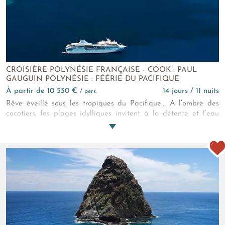
CROISIÈRE POLYNÉSIE FRANÇAISE - COOK : PAUL
GAUGUIN POLYNÉSIE : FÉÉRIE DU PACIFIQUE
à partir de 10 530 €
14 jours / 11 nuits
/ pers.
Rêve éveillé sous les tropiques du Pacifique... A l’ombre des
cocotiers, les plages idylliques invitent à la détente et l’eau
cristalline des lagons murmure des chants polynésiens. Un
autre monde se dévoile sous l’eau, où poissons chatoyants,
raies Manta et tortues de mer s’entrelacent inlassablement.