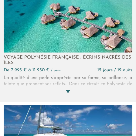
VOYAGE POLYNÉSIE FRANÇAISE : ÉCRINS NACRÉS DES
ÎLES
de 7 995 € à 11 250 €
15 jours / 12 nuits
/ pers.
La qualité d’une perle s’apprécie par sa forme, sa brillance, la
teinte que prennent ses reflets… Dans ce circuit en Polynésie de
15 jours, nos perles ont la forme de villas, les éclats d’or de
plages privées et les nuances innombrables et éclatantes des
lagons… Comme nous, laissez-vous charmer par les écrins by
Pearl Resorts, la virtuosité polynésienne au service du bien-
être.