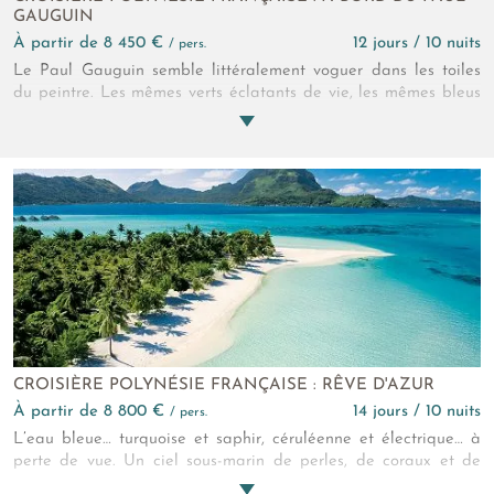
GAUGUIN
à partir de 8 450 €
12 jours / 10 nuits
/ pers.
Le Paul Gauguin semble littéralement voguer dans les toiles
du peintre. Les mêmes verts éclatants de vie, les mêmes bleus
profonds, la même mer d’huile idyllique… pour ces îles que
Gauguin qualifiait de plus belles îles au monde. Un chef-
d’œuvre !
CROISIÈRE POLYNÉSIE FRANÇAISE : RÊVE D'AZUR
à partir de 8 800 €
14 jours / 10 nuits
/ pers.
L’eau bleue… turquoise et saphir, céruléenne et électrique… à
perte de vue. Un ciel sous-marin de perles, de coraux et de
poissons colorés et vous, alanguis sur ce catamaran, bercés par