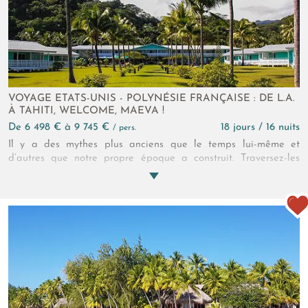
VOYAGE ETATS-UNIS - POLYNÉSIE FRANÇAISE : DE L.A.
À TAHITI, WELCOME, MAEVA !
de 6 498 € à 9 745 €
18 jours / 16 nuits
/ pers.
Il y a des mythes plus anciens que le temps lui-même et
d’autres que notre propre époque a construit. Traversez-les
tous dans ce surprenant combiné Los Angeles - Tahiti. Nous
vous guidons d’une plage de rêve à l’autre entre cool
californien et douceur d’un merveilleux voyage en Polynésie en
famille...