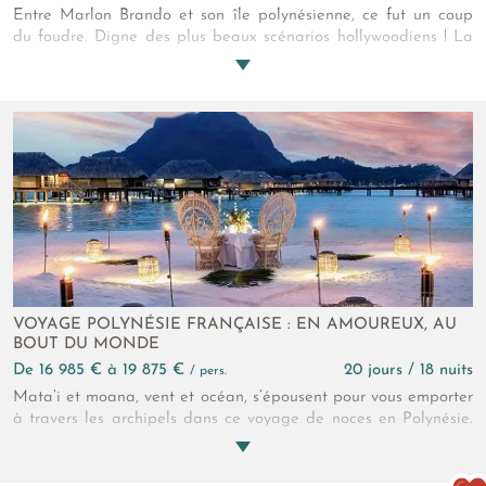
Entre Marlon Brando et son île polynésienne, ce fut un coup
du foudre. Digne des plus beaux scénarios hollywoodiens ! La
star s’est éteinte mais son amour du Pacifique continue de
s’exprimer à travers un éco-lodge de prestige, étoile brillant au
firmament de ce voyage de rêve en Polynésie…
VOYAGE POLYNÉSIE FRANÇAISE : EN AMOUREUX, AU
BOUT DU MONDE
de 16 985 € à 19 875 €
20 jours / 18 nuits
/ pers.
Mata’i et moana, vent et océan, s’épousent pour vous emporter
à travers les archipels dans ce voyage de noces en Polynésie.
Des cieux aux rivages, c’est comme si vous marchiez ensemble
sur les eaux tant vous avez la sensation de flotter… Le bonheur
paraît si simple sur les lagons, aux confins du monde…