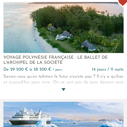
VOYAGE POLYNÉSIE FRANÇAISE : LE BALLET DE
L'ARCHIPEL DE LA SOCIÉTÉ
de 29 500 € à 38 500 €
14 jours / 11 nuits
/ pers.
Saviez-vous qu’en tahitien le futur n’existe pas ? Il n’y a qu’hier
et aujourd’hui pour vivre. On ne sait pas de quoi demain sera
fait alors embrassez le présent de ce voyage de luxe en
Polynésie Française : une croisière privée d’île en îlot, une villa
avec chef cuisinier sur un motu rien qu’à vous, un bungalow sur
pilotis…