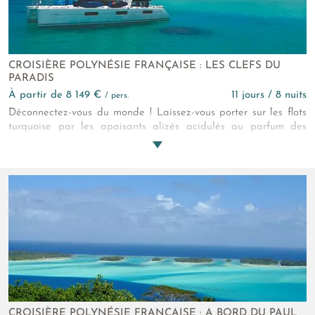
CROISIÈRE POLYNÉSIE FRANÇAISE : LES CLEFS DU
PARADIS
à partir de 8 149 €
11 jours / 8 nuits
/ pers.
Déconnectez-vous du monde ! Laissez-vous porter sur les flots
turquoise par les apaisants alizés acidulés au parfum des
fleurs de tiaré soufflant le long des Iles Sous-le-Vent. Un
paradis sur mer aussi ressourçant qu’exaltant pour une
semaine dans les plus belles cartes postales polynésiennes !
CROISIÈRE POLYNÉSIE FRANÇAISE : A BORD DU PAUL