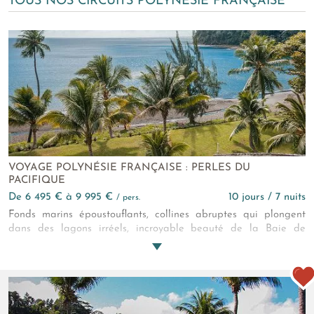
TOUS NOS CIRCUITS POLYNÉSIE FRANÇAISE
VOYAGE POLYNÉSIE FRANÇAISE : PERLES DU
PACIFIQUE
de 6 495 € à 9 995 €
10 jours / 7 nuits
/ pers.
Fonds marins époustouflants, collines abruptes qui plongent
dans des lagons irréels, incroyable beauté de la Baie de
Cook… Il faut avoir vu la Polynésie au moins une fois dans sa
vie ! C’est peut-être le moment avec ce combiné de 3 îles, 3
perles du Pacifique ?