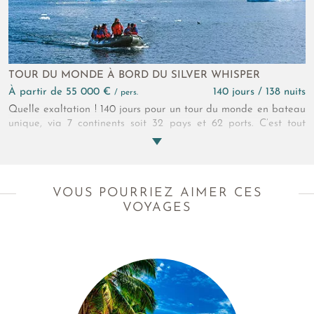
TOUR DU MONDE À BORD DU SILVER WHISPER
à partir de 55 000 €
140 jours / 138 nuits
/ pers.
Quelle exaltation ! 140 jours pour un tour du monde en bateau
unique, via 7 continents soit 32 pays et 62 ports. C’est tout
simplement du jamais vu ! Soyez parmi les 382 pionniers à
vivre cette croisière aussi luxueuse que légendaire...
VOUS POURRIEZ AIMER CES
VOYAGES