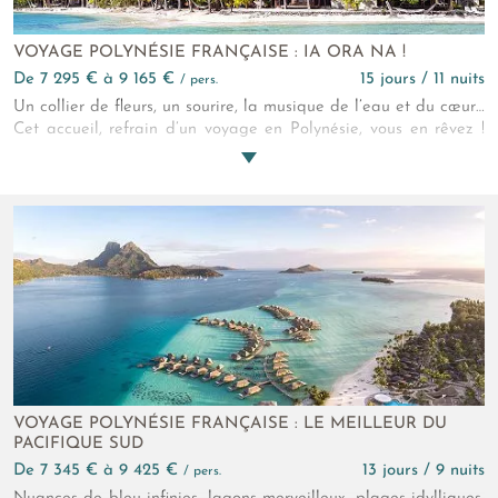
VOYAGE POLYNÉSIE FRANÇAISE : IA ORA NA !
de 7 295 € à 9 165 €
15 jours / 11 nuits
/ pers.
Un collier de fleurs, un sourire, la musique de l’eau et du cœur…
Cet accueil, refrain d’un voyage en Polynésie, vous en rêvez !
Mais après ? Après, ce sont des heures de randonnée sur des
îles tapis rouge couplées à des pique-niques improvisés sur
des motus de Robinson, des matins marins et des après-midi
ornithologie... Alors oui, maintenant on peut le dire... Ia Ora
Na, bienvenue !
VOYAGE POLYNÉSIE FRANÇAISE : LE MEILLEUR DU
PACIFIQUE SUD
de 7 345 € à 9 425 €
13 jours / 9 nuits
/ pers.