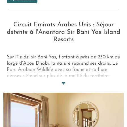
Circuit Emirats Arabes Unis : Séjour
détente à l'Anantara Sir Bani Yas Island
Resorts
Sur l’île de Sir Bani Yas, flottant à près de 250 km au
large d’Abou Dhabi, la nature reprend ses droits. Le
Parc Arabian Wildlife avec sa faune et sa flore
denses s’étend sur plus de la moitié du territoire.
Ranimez votre âme d’explorateur et partagez de
grandes aventures sportives (tir à l’arc, équitation,
vtt, randonnées terrestres ou sous-marines, sports
nautiques….) ou enclenchez le mode farniente face à
ces somptueux paysages indomptables.