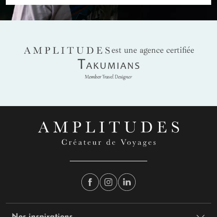
AMPLITUDES
est une agence certifiée
Takumians
Nos inspirations