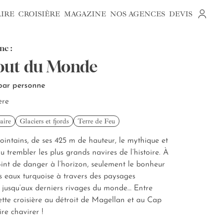
AIRE
CROISIÈRE
MAGAZINE
NOS AGENCES
DEVIS
ne :
Bout du Monde
 par personne
ère
aire
Glaciers et fjords
Terre de Feu
ointains, de ses 425 m de hauteur, le mythique et
trembler les plus grands navires de l’histoire. À
oint de danger à l’horizon, seulement le bonheur
les eaux turquoise à travers des paysages
, jusqu’aux derniers rivages du monde… Entre
cette croisière au détroit de Magellan et au Cap
ire chavirer !