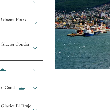
 Glacier Pia &
- Glacier Condor
nto Canal
 Glacier El Brujo