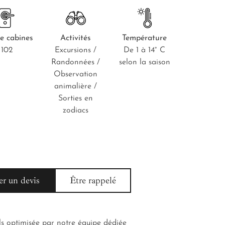
e cabines
Activités
Température
102
Excursions /
De 1 à 14° C
Randonnées /
selon la saison
Observation
animalière /
Sorties en
zodiacs
r un devis
Être rappelé
Terre &
ls optimisée par notre équipe dédiée
La possib