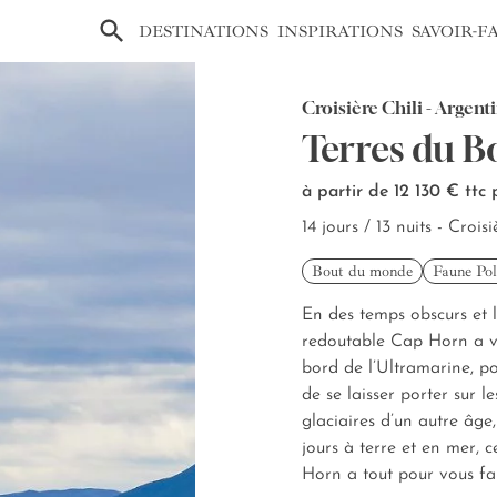
×
DESTINATIONS
INSPIRATIONS
SAVOIR-F
Croisière Chili - Argenti
Terres du 
à partir de 12 130 €
ttc
14 jours / 13 nuits - Croisi
Bout du monde
Faune Pol
En des temps obscurs et l
redoutable Cap Horn a vu 
bord de l’Ultramarine, p
de se laisser porter sur 
glaciaires d’un autre âge
jours à terre et en mer, 
Horn a tout pour vous fa