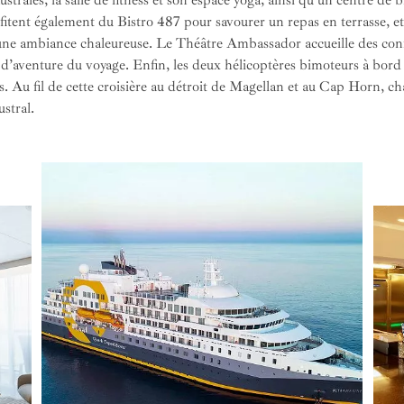
trales, la salle de fitness et son espace yoga, ainsi qu’un centre de b
tent également du Bistro 487 pour savourer un repas en terrasse, et
une ambiance chaleureuse. Le Théâtre Ambassador accueille des con
t d’aventure du voyage. Enfin, les deux hélicoptères bimoteurs à bor
es. Au fil de cette croisière au détroit de Magellan et au Cap Horn, 
ustral.