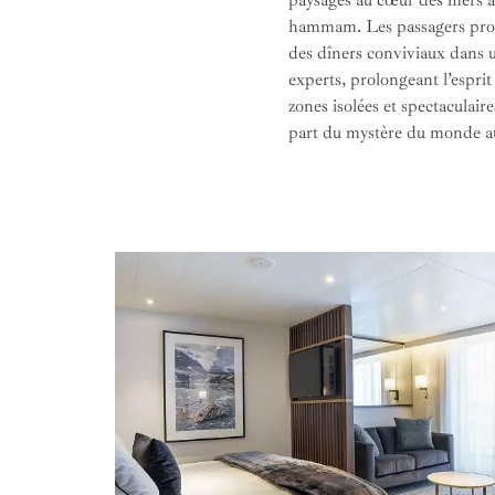
paysages au cœur des mers aus
hammam. Les passagers profi
des dîners conviviaux dans 
experts, prolongeant l’espri
zones isolées et spectaculair
part du mystère du monde a