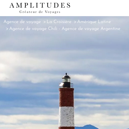
Agence de voyage
La Croisière
Amérique Latine
Agence de voyage Chili
-
Agence de voyage Argentine