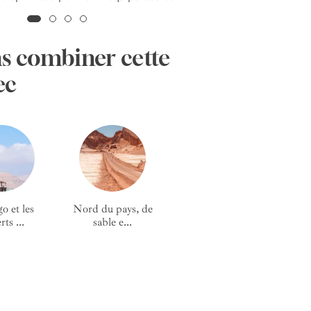
s combiner cette
ec
o et les
Nord du pays, de
ts ...
sable e...