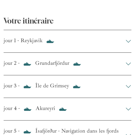
Votre itinéraire
jour 1 - Reykjavik
jour 2 -
Grundarfjördur
jour 3 -
Île de Grimsey
jour 4 -
Akureyri
jour 5 -
Ísafjörður - Navigation dans les fjords