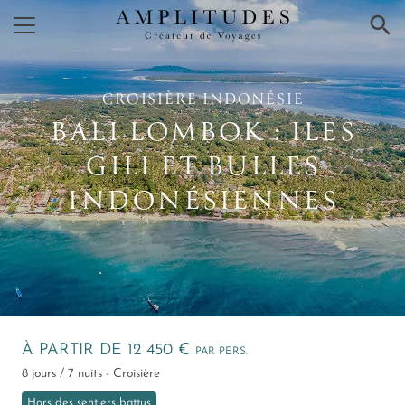
×
CROISIÈRE INDONÉSIE
BALI LOMBOK : ILES
GILI ET BULLES
INDONÉSIENNES
À PARTIR DE 12 450 €
PAR PERS.
8 jours / 7 nuits - Croisière
Hors des sentiers battus