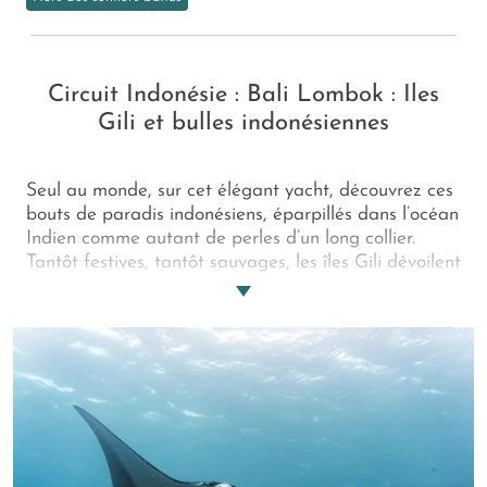
Circuit Indonésie : Bali Lombok : Iles
Gili et bulles indonésiennes
Seul au monde, sur cet élégant yacht, découvrez ces
bouts de paradis indonésiens, éparpillés dans l’océan
Indien comme autant de perles d’un long collier.
Tantôt festives, tantôt sauvages, les îles Gili dévoilent
leurs plages serties d’eau cristalline. Des paradis
perdus, complétés par Horseshoe Bay et Moyo pour
un moment de détente divin, loin de tout… Quelle
belle croisière !
****Départs : 29/06/2024, 06/07/2024,
13/07/2024,27/07/2024 ****