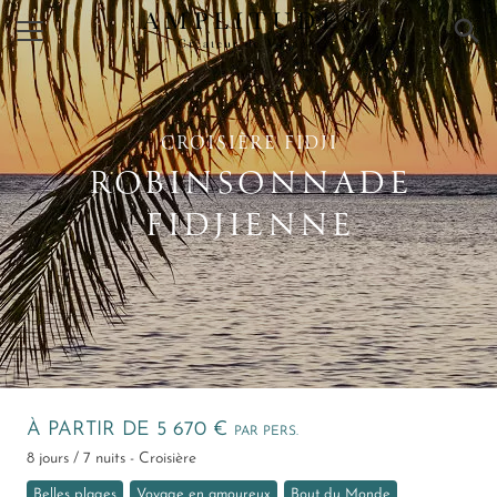
×
CROISIÈRE FIDJI
ROBINSONNADE
FIDJIENNE
À PARTIR DE 5 670 €
PAR PERS.
8 jours / 7 nuits - Croisière
Belles plages
Voyage en amoureux
Bout du Monde