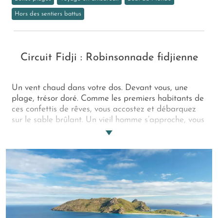
Hors des sentiers battus
Circuit Fidji : Robinsonnade fidjienne
Un vent chaud dans votre dos. Devant vous, une
plage, trésor doré. Comme les premiers habitants de
ces confettis de rêves, vous accostez et débarquez
sur le sable brûlant. Un vieil homme s’approche, vous
tend un verre de kava et commence à vous conter les
légendes d’un temps millénaire. Un temps où les
dieux avaient dix têtes… Grimpez à bord du Fiji
Princess pour cette croisière aux Fidji. Et comme les
ancêtres, partez à la conquête du Pacifique et de
ses mythes.