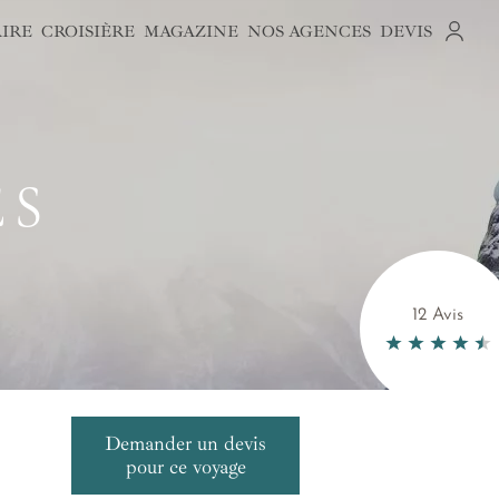
AIRE
CROISIÈRE
MAGAZINE
NOS AGENCES
DEVIS
ES
12 Avis
Demander un devis
pour ce voyage