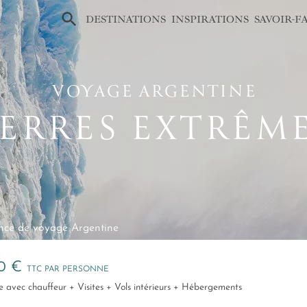
×
DESTINATIONS
INSPIRATIONS
SAVOIR-F
VOYAGE ARGENTINE
ERRES EXTRÊM
ce de voyage Argentine
00 €
TTC PAR PERSONNE
ule avec chauffeur + Visites + Vols intérieurs + Hébergements