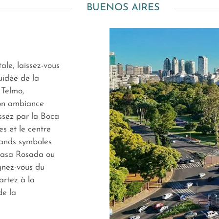
BUENOS AIRES
ale, laissez-vous
uidée de la
 Telmo,
son ambiance
ssez par la Boca
es et le centre
rands symboles
 Casa Rosada ou
gnez-vous du
artez à la
de la