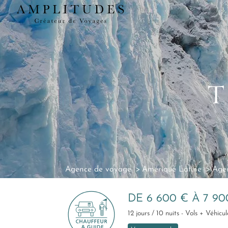
T
Agence de voyage
Amérique Latine
Agen
DE 6 600 € À 7 9
12 jours / 10 nuits - Vols + Véhic