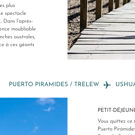
es plus
e spectacle
.. Dans l’après-
ence inoubliable
anches australes,
ce à ces géants
PUERTO PIRAMIDES / TRELEW
USHUA
PETIT-DÉJEUN
Vous quittez ce 
Puerto Pirámides