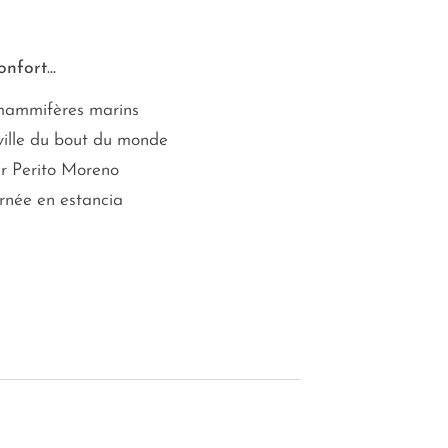
nfort...
 mammifères marins
 ville du bout du monde
er Perito Moreno
urnée en estancia