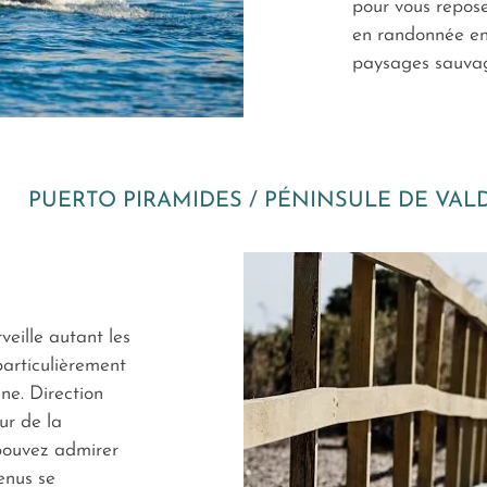
pour vous reposer
en randonnée ent
paysages sauva
PUERTO PIRAMIDES / PÉNINSULE DE VAL
veille autant les
particulièrement
ne. Direction
ur de la
pouvez admirer
enus se