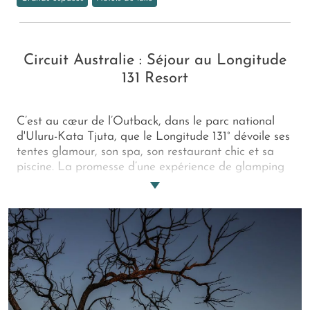
Circuit Australie : Séjour au Longitude
131 Resort
C’est au cœur de l’Outback, dans le parc national
d'Uluru-Kata Tjuta, que le Longitude 131° dévoile ses
tentes glamour, son spa, son restaurant chic et sa
piscine. La promesse d’une expérience de glamping
des plus exquises. Dans une nature sauvage, ce
camp haut de gamme se mêle avec discrétion et
respect à un décor époustouflant. Invités de marque,
partez à la découverte du Red Center, de ses
merveilles géologiques, de ses légendes. Uluru,
sentinelle de silence, pour toile de fond. Et, le soir
venu, levez les yeux pour admirer un ciel parmi les
plus purs de notre planète. Le Temps des Rêves vient
tout juste de commencer…