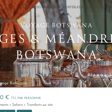
×
DESTINATIONS
INSPIRATIONS
SAVOIR-F
VOYAGE BOTSWANA
GES & MÉANDR
BOTSWANA
oyage Botswana
50 €
TTC PAR PERSONNE
ments + Safaris + Transferts sur site