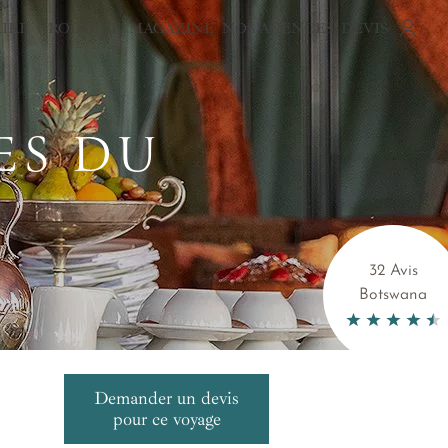
AIRE
CROISIÈRE
MAGAZINE
NOS AGENCES
DEVIS
ES DU
32 Avis
Botswana
Demander un devis
pour ce voyage