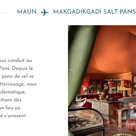
MAUN
MAKGADIKGADI SALT PAN
vous conduit au
ans. Depuis le
s pans de sel se
tterrissage, vous
blématique,
tions des
n lieu où
é s’unissent