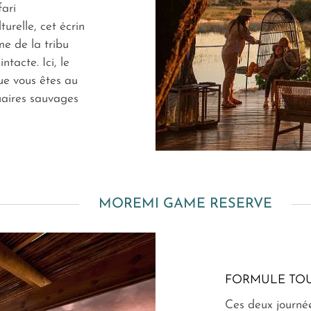
ari
urelle, cet écrin
e de la tribu
tacte. Ici, le
que vous êtes au
uaires sauvages
MOREMI GAME RESERVE
FORMULE TOU
Ces deux journée