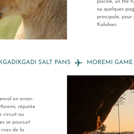
piscine, un thé 
ou quelques page
principale, pour
Kalahari.
KGADIKGADI SALT PANS
MOREMI GAME 
envol en avion-
 Moremi, réputée
 circuit au
s se poursuit
rives de la