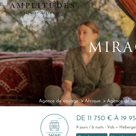
MIRA
Agence de voyage
Afrique
Agence de v
DE 11 750 € À 19 9
9 jours / 6 nuits - Vols + Héberge