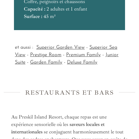
Coffre, peignoirs et chaussons
Capacité :
Capacité :
Équipements :
Capacité :
Capacité :
Surface :
Équipements :
2 adultes et 1 enfant
Surface :
Capacité :
Surface :
Surface :
45 m²
Surface :
Capacité :
Capacité :
Surface :
Surface :
et aussi :
Superior Garden View
-
Superior Sea
View
-
Prestige Room
-
Premium Family
-
Junior
Suite
-
Garden Family
-
Deluxe Family
RESTAURANTS ET BARS
Au Preskil Island Resort, chaque repas est une
expérience sensorielle où les
saveurs locales et
internationales
se conjuguent harmonieusement le tout