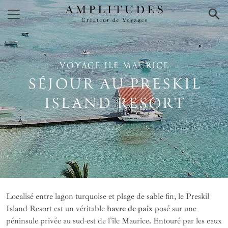
×
VOYAGE ILE MAURICE
SÉJOUR AU PRESKIL
ISLAND RESORT
Localisé entre lagon turquoise et plage de sable fin, le Preskil
Island Resort est un véritable
havre de paix
posé sur une
péninsule privée au sud-est de l'île Maurice. Entouré par les eaux