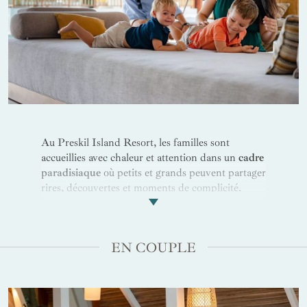
Au Preskil Island Resort, les familles sont
accueillies avec chaleur et attention dans un
cadre
paradisiaque
où petits et grands peuvent partager
rires, découvertes et moments de complicité.
Chaque journée offre son lot d’aventures, de
détente et d’émerveillement. Les enfants peuvent
s’amuser en toute sécurité dans les
eaux calmes
EN COUPLE
du lagon
pendant que les parents se détendent à
l’ombre des cocotiers. Châteaux de sable,
baignades joyeuses et jeux sur la plage rythment
les après-midis ensoleillés. Partagez le plaisir de