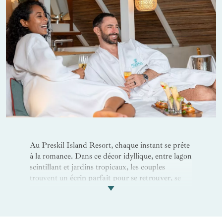
l’aventure avec des
balades en kayak
, paddle ou
pédalo. Pour les plus curieux, une
sortie
snorkeling
en famille permet de découvrir
ensemble la richesse des fonds marins du lagon.
Partez explorer les environs à travers une
croisière vers l’Île aux Aigrettes, la découverte du
marché de Mahébourg
ou encore une balade en
bateau à fond de verre pour observer les poissons
multicolores… autant d’activités enrichissantes à
vivre ensemble. Au Preskil Island Resort, les
escapades en famille
prennent indéniablement
une toute autre dimension : authentiques,
joyeuses, et riches en souvenirs partagés.
Au Preskil Island Resort, chaque instant se prête
à la romance. Dans ce décor idyllique, entre lagon
scintillant et jardins tropicaux, les couples
trouvent un
écrin parfait pour se retrouver
, se
détendre et créer des souvenirs inoubliables.
Commencez par une
balade main dans la main
sur la plage aux premières lueurs du soleil. Le
doux clapotis des vagues et le parfum salin de