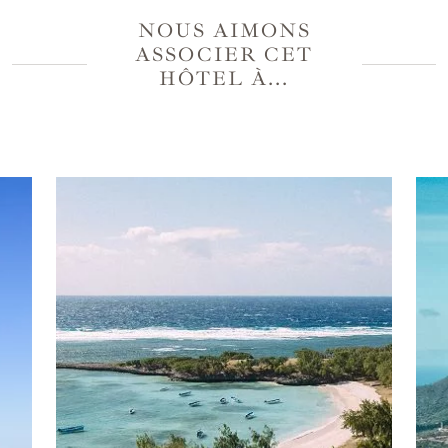
l’océan accompagneront vos pas. Pour un
NOUS AIMONS
moment de relaxation intense, offrez-vous un
soin
ASSOCIER CET
en duo au sein du Banyan Spa
tout en étant
HÔTEL À...
bercés par la brise marine. Massages relaxants,
rituels holistiques et instants de pure détente
éveillent les sens et apaisent l’esprit. Enfin,
savourez un
dîner aux chandelles sur la plage
,
spécialement préparé pour vous, sous un ciel
étoilé. Une cuisine raffinée, une ambiance intime,
et la mer pour seule mélodie. L’amour trouve ici
un décor sur mesure, où chaque détail invite à la
douceur, à la connexion et à l’évasion.