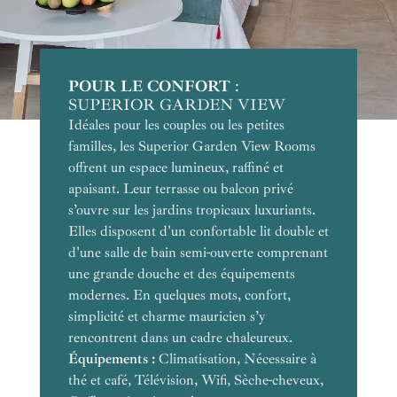
POUR LE CONFORT
POUR LA VUE
NOTRE COUP DE COEUR
POUR LE CADRE
POUR LES VOYAGES DE NOCES
POUR LES FAMILLES
POUR L'ESPACE
:
SUPERIOR GARDEN VIEW
Idéales pour les couples ou les petites
familles, les Superior Garden View Rooms
offrent un espace lumineux, raffiné et
apaisant. Leur terrasse ou balcon privé
s’ouvre sur les jardins tropicaux luxuriants.
Elles disposent d'un confortable lit double et
d'une salle de bain semi-ouverte comprenant
une grande douche et des équipements
modernes. En quelques mots, confort,
simplicité et charme mauricien s’y
rencontrent dans un cadre chaleureux.
Équipements :
Équipements :
Équipements :
Équipements :
Climatisation, Nécessaire à
thé et café, Télévision, Wifi, Sèche-cheveux,
Équipements :