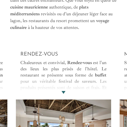
dans des cadres enchanteurs. Que vous soyez en quête de
cuisine mauricienne
authentique, de
plats
méditerranéens
revisités ou d’un déjeuner léger face au
lagon, les restaurants du resort promettent un
voyage
culinaire
à la hauteur de vos attentes.
RENDEZ-VOUS
ce
Chaleureux et convivial,
Rendez-vous
est l'un
S
us
des lieux les plus prisés de l'hôtel. Le
r
in
restaurant se présente sous forme de
buffet
a
r
pour un véritable
festival de saveurs
. Les
es
produits présentés sont de saison et frais. Et
p
es
pour cause, l'hôtel s'atèle à solliciter des
m
es
producteurs locaux et des maraîchers afin de
r
es
proposer un menu éclectique.
r
us
s
s
l