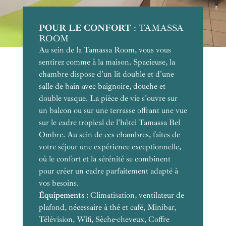
POUR LE CONFORT
POUR LES COUPLES
POUR LES VOYAGES DE NOCES
NOTRE COUP DE COEUR
POUR LES FAMILLES
POUR L'ESPACE
: TAMASSA
ROOM
Au sein de la Tamassa Room, vous vous
sentirez comme à la maison. Spacieuse, la
chambre dispose d'un lit double et d'une
salle de bain avec baignoire, douche et
double vasque. La pièce de vie s'ouvre sur
un balcon ou sur une terrasse offrant une vue
sur le cadre tropical de l'hôtel Tamassa Bel
Ombre. Au sein de ces chambres, faites de
votre séjour une expérience exceptionnelle,
où le confort et la sérénité se combinent
pour créer un cadre parfaitement adapté à
Équipements :
Équipements :
vos besoins.
Équipements :
Équipements :
Équipements :
Climatisation, ventilateur de
plafond, nécessaire à thé et café, Minibar,
Capacité :
Capacité :
Équipements :
Télévision, Wifi, Sèche-cheveux, Coffre
Surface :
Surface :
Capacité :