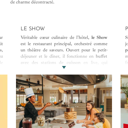
de charme décontracté.
LE SHOW
ur
Véritable cœur culinaire de l'hôtel,
le Show
S
it
est le restaurant principal, orchestré comme
j
s,
un théâtre de saveurs. Ouvert pour le petit-
p
ez
déjeuner et le dîner, il fonctionne en
buffet
m
de
avec des stations de cuisson
en live, qui
f
mettent en scène les chefs dans une
ambiance
P
vivante et conviviale
. Chaque soir, un thème
m
différent (indien, créole, méditerranéen,
d
asiatique, etc.) invite à l
’évasion culinaire
. La
t
grande salle ouverte sur les jardins tropicaux
u
permet de savourer les plats dans une
l
atmosphère décontractée, avec un service
q
attentionné.
s
s