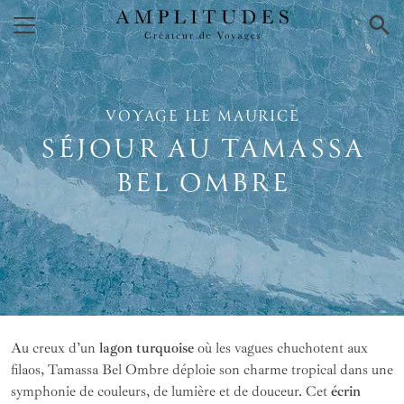
×
VOYAGE ILE MAURICE
SÉJOUR AU TAMASSA
BEL OMBRE
Au creux d’un
lagon turquoise
où les vagues chuchotent aux
filaos, Tamassa Bel Ombre déploie son charme tropical dans une
symphonie de couleurs, de lumière et de douceur. Cet
écrin