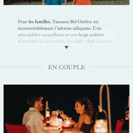
Pour
les familles
, Tamassa Bel Ombre est
incontestablement l'adresse adéquate. Une
atmosphère accueillante et une
large palette
d'activités
les attendent. Les
kid's club
réservés
aux enfants et aux adolescents ont concocté une
série de programmes ludiques propices à
l'épanouissement. Pour les familles sportives, la
EN COUPLE
journée peut débuter par une
séance de yoga
au
lever du soleil ou une
balade à vélo
dans les
plantations de canne à sucre environnantes. Pour
les amoureux de baignade tropicale,
la plage et
les quatre piscines
offrent de nombreux recoins
pour s'amuser et se rafraîchir en famille. Des
ateliers créatifs comme
les cours de cuisine
, la
peinture locale ou la photographie permettent
aussi de s’exprimer librement tout en découvrant
la culture mauricienne. Pour les explorateurs,
l’hôtel propose des
excursions
avec guide, comme