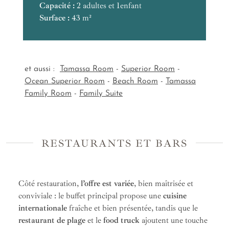
Capacité :
Surface :
Capacité :
2 adultes et 1enfant
Surface :
43 m²
Capacité :
Surface :
Surface :
et aussi :
Tamassa Room
-
Superior Room
-
Ocean Superior Room
-
Beach Room
-
Tamassa
Family Room
-
Family Suite
RESTAURANTS ET BARS
Côté restauration,
l’offre est variée
, bien maîtrisée et
conviviale : le buffet principal propose une
cuisine
internationale
fraîche et bien présentée, tandis que le
restaurant de plage
et le
food truck
ajoutent une touche