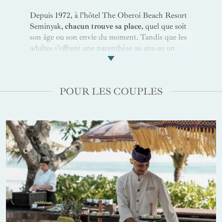
Depuis 1972, à l’hôtel The Oberoi Beach Resort
Seminyak,
chacun trouve sa place
, quel que soit
son âge ou son envie du moment. Tandis que les
adultes s’offrent une parenthèse au spa ou un
dîner à la lueur des bougies de l'amphithéâtre en
plein air, les plus jeunes s’émerveillent dans un
environnement paisible et
bienveillant
, entre
POUR LES COUPLES
jeux et découvertes. Ensemble, on part pédaler le
long des rizières, s’initier au surf sur les vagues de
Kuta
ou, entre mai et octobre, observer les bébés
tortues rejoindre l’océan au lever du jour. Un lieu
pour
se retrouver
,
partager
, et faire naître des
souvenirs que l’on emporte bien au-delà du
voyage.