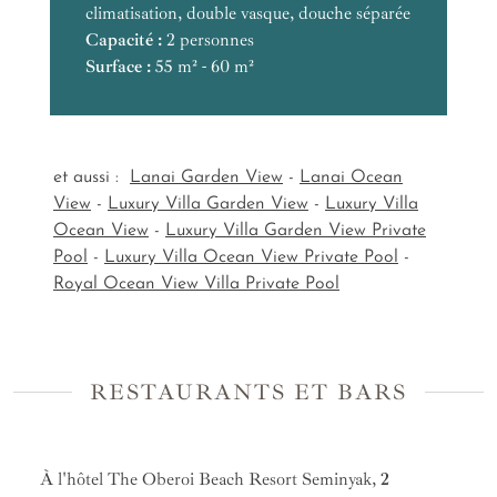
climatisation, double vasque, douche séparée
luxuriante
Capacité :
Équipements :
2 personnes
Équipements :
Surface :
Capacité :
55 m² - 60 m²
Équipements :
Surface :
Capacité :
Capacité :
Surface :
Surface :
Capacité :
et aussi :
Lanai Garden View
-
Lanai Ocean
Capacité :
Surface :
View
-
Luxury Villa Garden View
-
Luxury Villa
Surface :
Capacité :
Ocean View
-
Luxury Villa Garden View Private
Surface :
Pool
-
Luxury Villa Ocean View Private Pool
-
Royal Ocean View Villa Private Pool
RESTAURANTS ET BARS
À l'hôtel The Oberoi Beach Resort Seminyak,
2