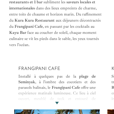
restaurants et 1 bar
subliment les
saveurs locales et
internationales
dans des lieux empreints de charme,
entre toits de chaume et horizon marin. Du raffinement
du
Kura Kura Restaurant
aux déjeuners décontractés
du
Frangipani Cafe
, en passant par les cocktails au
Kayu Bar
face au coucher de soleil, chaque moment
culinaire se vit les pieds dans le sable, les yeux tournés
vers l’océan.
FRANGIPANI CAFE
Installé à quelques pas de la
plage de
S
Seminyak
, à l’ombre des cocotiers et des
t
parasols balinais, le
Frangipani Cafe
offre une
R
expérience matinale lumineuse. Ce lieu à ciel
e
ouvert, meublé de teck et entouré de
i
frangipaniers en fleurs, se distingue par son
m
atmosphère apaisée
et son service attentif dès
l