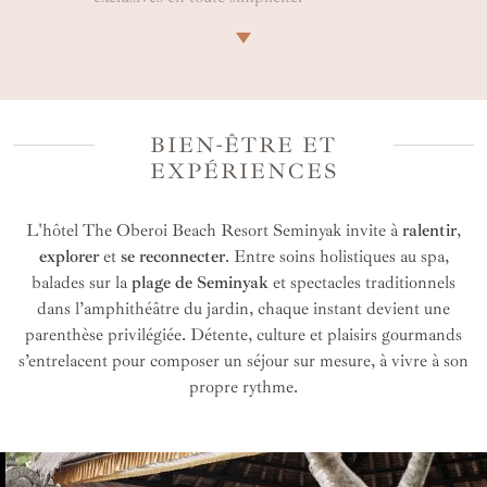
Des avantages privilégiés, avec des tarifs négociés
rien que pour vous.
Des recommandations sur mesure, pour
découvrir des adresses balinaises sélectionnées
BIEN-ÊTRE ET
autour de votre hôtel.
EXPÉRIENCES
Une intégration fluide dans un itinéraire pensé
selon vos envies et votre rythme.
L'hôtel The Oberoi Beach Resort Seminyak invite à
ralentir
,
explorer
et
se reconnecter
. Entre soins holistiques au spa,
Une assistance disponible 24h/24 et 7j/7, pour
un voyage à Bali serein, sans accroc.
balades sur la
plage de Seminyak
et spectacles traditionnels
dans l’amphithéâtre du jardin, chaque instant devient une
parenthèse privilégiée. Détente, culture et plaisirs gourmands
s’entrelacent pour composer un séjour sur mesure, à vivre à son
propre rythme.