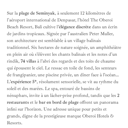
Sur la
plage de Seminyak
, à seulement 12 kilomètres de
l'aéroport international de Denpasar, l'hôtel The Oberoi
Beach Resort, Bali cultive l’
élégance discrète
dans un écrin
de jardins tropicaux. Signée par l'australien Peter Muller,
son architecture est semblable à un village balinais
traditionnel. Six hectares de nature soignée, un amphithéâtre
en plein air où s’élèvent les chants balinais et les notes d'un
rindik,
74 villas
à l’abri des regards et des toits de chaume
qui épousent le ciel. Le ressac en toile de fond, les senteurs
de frangipanier, une piscine privée, un dîner face à l’océan…
L’
expérience 5*
, résolument sensorielle, se vit au rythme du
soleil et des marées. Le spa, entouré de bassins de
nénuphars, invite à un lâcher-prise profond, tandis que les
2
restaurants
et le
bar en bord de plage
offrent un panorama
infini sur l’horizon. Une adresse unique pour petits et
grands, digne de la prestigieuse marque Oberoi Hotels &
Resorts.