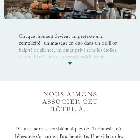
Chaque moment devient un prétexte à la
complicité
: un massage en duo dans un pavillon
baigné de silence, un dîner privé sous les étoiles,
ou une bénédiction au temple voisin pour
célébrer ce lien unique. Pour une
journée
d'excursion
, c'est à bord d'un catamaran en
direction de l'
île de Nusa Lembongan
que tout se
passe. Plonger dans les eaux chaudes,
s'émerveiller face à la faune marine, créer des
NOUS AIMONS
souvenirs à deux. On se laisse porter par la
ASSOCIER CET
douceur des journées qui s’étirent, les regards
HÔTEL À...
échangés au bord de la piscine, les balades pieds
nus sur le sable encore tiède. À l’Oberoi, tout
semble pensé pour prolonger l’intimité..
D’autres adresses emblématiques de l’Indonésie, où
l’élégance
s’accorde à
l’authenticité
. Une villa sur les