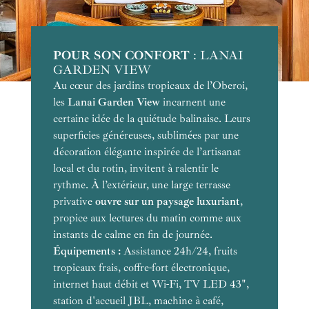
POUR SON CONFORT
POUR SA VUE
POUR LES COUPLES
POUR LES VOYAGES DE NOCES
POUR SON INTIMITÉ
NOTRE COUP DE COEUR
POUR UN SÉJOUR SPACIEUX &
: LANAI
GARDEN VIEW
LUXIEUX
Au cœur des jardins tropicaux de l’Oberoi,
Perchées face à l’océan Indien
Luxury Villa Ocean View
Lanai
Face à l’océan Indien
face à l’océan
Luxury
les
Ocean View
Luxury Villa Garden View
Lanai Garden View
incarnent une
vue sur le
Luxury Villa Garden View Private Pool
Villa Ocean View Private Pool
Royal Ocean View Villa Private Pool
certaine idée de la quiétude balinaise. Leurs
bleu à l'infini
superficies généreuses, sublimées par une
décoration élégante inspirée de l’artisanat
local et du rotin, invitent à ralentir le
rythme. À l’extérieur, une large terrasse
privative
ouvre sur un paysage luxuriant
,
ouvre sur le jardin
propice aux lectures du matin comme aux
instants de calme en fin de journée.
Équipements :
Assistance 24h/24, fruits
ouverte sur un jardin
tropicaux frais, coffre-fort électronique,
Équipements :
privé,
internet haut débit et Wi-Fi, TV LED 43",
Équipements :
station d'accueil JBL, machine à café,
Équipements :
regard se perd dans la végétation