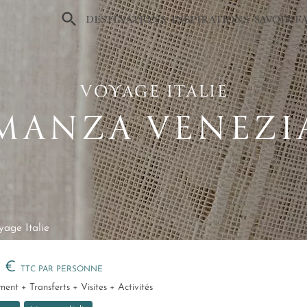
×
DESTINATIONS
INSPIRATIONS
SAVOIR-F
VOYAGE ITALIE
MANZA VENEZI
age Italie
0 €
TTC PAR PERSONNE
ment + Transferts + Visites + Activités