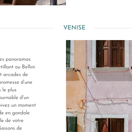
VENISE
 des panoramas
illant ou Bellini
t arcades de
 promesse d’une
 le plus
tournable d'un
 vivez un moment
de en gondole
le de votre
Saisons de