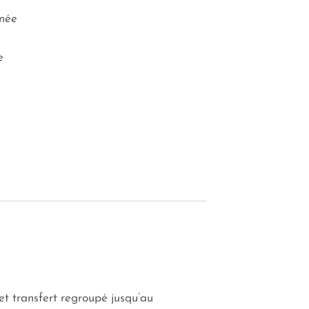
nnée
e
et transfert regroupé jusqu’au