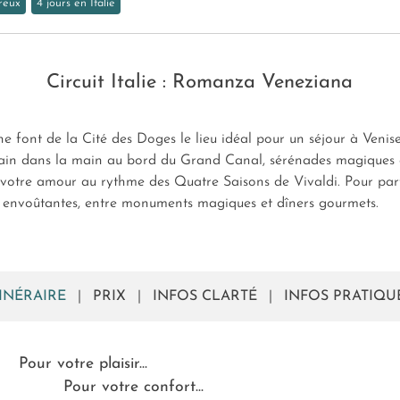
reux
4 jours en Italie
Circuit Italie : Romanza Veneziana
ne font de la Cité des Doges le lieu idéal pour un séjour à Venis
main dans la main au bord du Grand Canal, sérénades magiques et
z votre amour au rythme des Quatre Saisons de Vivaldi. Pour parf
s envoûtantes, entre monuments magiques et dîners gourmets.
TINÉRAIRE
|
PRIX
|
INFOS CLARTÉ
|
INFOS PRATIQU
Pour votre plaisir...
Pour votre confort...