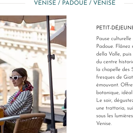
VENISE / PADOUE / VENISE
PETIT-DÉJEUN
Pause culturelle 
Padoue. Flânez 
della Valle, pui
du centre histor
la chapelle des 
fresques de Gio
émouvant. Offre
botanique, idéa
Le soir, déguste
une trattoria, s
sous les lumières
Venise.