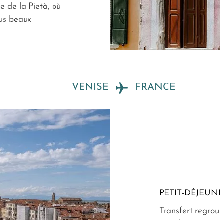
se de la Pietà, où
lus beaux
VENISE
FRANCE
PETIT-DÉJEUN
Transfert regroup