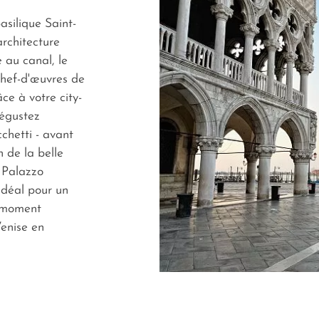
asilique Saint-
architecture
 au canal, le
chef-d'œuvres de
ce à votre city-
dégustez
cchetti
- avant
n de la belle
 Palazzo
idéal pour un
n moment
Venise en