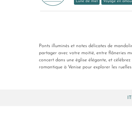
Lune de miel
Voyage en amou
Ponts illuminés et notes délicates de mandoli
partager avec votre moitié, entre flâneries 
concert dans une église élégante, et célébre
romantique à Venise pour explorer les ruelle
I