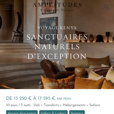
×
VOYAGE KENYA
SANCTUAIRES
NATURELS
D'EXCEPTION
DE 13 250 € À 17 595 €
PAR PERS.
10 jours / 7 nuits - Vols + Transferts + Hébergements + Safaris
Voyage d'exception
Safaris & Lodges
Animaux