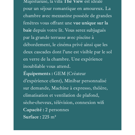
Majestueuse, la villa
vue à 180 degrés sur l’océan et
plein cœur de la jungle
Ocean Deluxe Pool Villa
The View
Ocean Pool
est idéale
Hideaway Two Bedroom Pool Villa
Beachfront Pool Villa
pour un séjour romantique en amoureux. La
Hideaway Pool Villa
Villa
les roches calcaires des îles alentours
chambre avec mezzanine possède de grandes
Ocean Panorama Pool
fenêtres vous offrant une
Villa
vue unique sur la
baie
depuis votre lit. Vous serez subjugués
vue s'étend sur le bleu
par la grande terrasse avec piscine à
vue
de la mer d'Andaman.
milieu
débordement, le cinéma privé ainsi que les
Équipements :
partielle sur la magnifique Baie de Phang
d’un jardin tropical
deux cascades dont l’une est visible par le sol
Nga
en verre de la chambre. Une expérience
Équipements :
Vue
Équipements :
inoubliable vous attend.
sur mer sublime
Équipements :
Équipements :
Équipements :
GEM (Créateur
d’expérience client), Minibar personnalisé
Capacité :
Équipements :
sur demande, Machine à expresso, théière,
Surface :
climatisation et ventilation de plafond,
Capacité :
Capacité :
sèche-cheveux, télévision, connexion wifi
Surface :
Surface :
Capacité :
Capacité :
Capacité :
2 personnes
Surface :
Surface :
Surface :
225 m²
Capacité :
Surface :