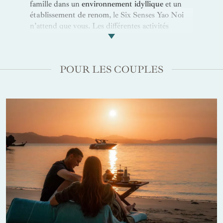
famille dans un
environnement idyllique
et un
établissement de renom
, le Six Senses Yao Noi
n’attend que vous. Les différentes activités
sportives et excursions proposées sont idéales
pour profiter d'heures
conviviales. Petits et
grands s'émerveillent devant les joyaux de la
POUR LES COUPLES
nature thaïlandaise. Tous se réjouissent de partir
en
mission écologique
pour rendre service à la
planète. Côté hébergement, tout est pensé pour
les familles. Les villas avec chambres séparées
donneront de
l’intimité
aux enfants comme aux
parents tout en permettant de se réunir sur la
vaste terrasse au bord de la piscine. Des
instants
inoubliables
sont garantis.