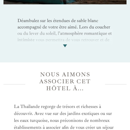
Déambulez sur les étendues de sable blanc
accompagné de votre être aimé. Lors du coucher
ou du lever du soleil, l’
atmosphère romantique et
intimiste
vous permettra de vous retrouver et de
vous ressourcer. Partagez une séance de soin à
deux au spa, des dégustations de cocktails et de
tapas au bar
The Den
ou des cours de cuisine
dans les différents restaurants du complexe. Must
d’un instant suspendu en amoureux, le repas
NOUS AIMONS
préparé uniquement pour vous au sein de votre
ASSOCIER CET
villa. Les paysages et les expériences passées au
HÔTEL À...
Six Senses vous laisseront une
empreinte
indélébile
.
La Thaïlande regorge de trésors et richesses à
découvrir. Avec vue sur des jardins exotiques ou sur
les eaux turquoise, nous préconisons de nombreux
établissements à associer afin de vous créer un séjour