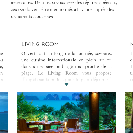
nécessaires. De plus, si vous avez des régimes spéciaux,
ceux-ci doivent être mentionnés à l'avance auprès des
restaurants concernés.
LIVING ROOM
ne
Ouvert tout au long de la journée, savourez
ou
une
cuisine internationale
en plein air ou
d
e
,
dans un espace ombragé tout proche de la
T
in
plage. Le
Living Room
vous propose
u
es
d’appétissants buffets pour le petit déjeuner à
c
s.
base de fruits frais, de fromages ou encore de
a
plats à la carte tels que des avocado toasts.
e
Des mets intemporels pour le déjeuner, des
n
dîners façon wok, grill et touche exotique avec
c
une épicerie fine et une pâtisserie.
s
m
s
d