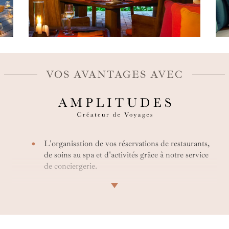
i
L
f
c
c
VOS AVANTAGES AVEC
p
L'organisation de vos réservations de restaurants,
de soins au spa et d'activités grâce à notre service
de conciergerie.
La négociation d'avantages spéciaux avant votre
arrivée au Six Senses Yao Noi, tels que
l'enregistrement anticipé, le départ tardif et les
surclassements.