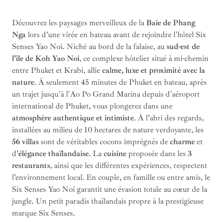
Découvrez les paysages merveilleux de la
Baie de Phang
Nga
lors d’une virée en bateau avant de rejoindre l'hôtel Six
Senses Yao Noi. Niché au bord de la falaise, au
sud-est de
l'île de Koh Yao Noi
, ce complexe hôtelier situé à mi-chemin
entre Phuket et Krabi, allie
calme, luxe et proximité avec la
nature
. À seulement 45 minutes de Phuket en bateau, après
un trajet jusqu'à l'Ao Po Grand Marina depuis d'aéroport
international de Phuket, vous plongerez dans une
atmosphère authentique et intimiste
. À l’abri des regards,
installées au milieu de 10 hectares de nature verdoyante, les
56 villas
sont de véritables cocons imprégnés de
charme
et
d’
élégance thaïlandaise
. La
cuisine
proposée dans les
3
restaurants
, ainsi que les différentes expériences, respectent
l’environnement local. En couple, en famille ou entre amis, le
Six Senses Yao Noi garantit une évasion totale au cœur de la
jungle. Un petit paradis thaïlandais propre à la prestigieuse
marque Six Senses.