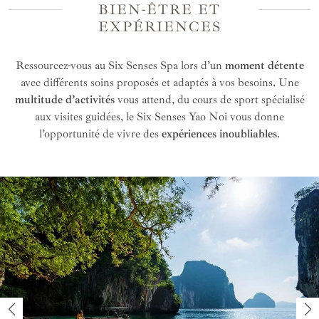
BIEN-ÊTRE ET
L’accès à des offres exclusives et des tarifs
EXPÉRIENCES
préférentiels.
Les recommandations locales et expériences
Ressourcez-vous au Six Senses Spa lors d’un
moment détente
uniques pour sublimer votre séjour en Thaïlande.
avec différents soins proposés et adaptés à vos besoins. Une
La possibilité d'inclure cet hôtel dans un voyage
multitude d’activités
vous attend, du cours de sport spécialisé
sur mesure, entièrement personnalisé selon vos
aux visites guidées, le Six Senses Yao Noi vous donne
désirs.
l’opportunité de vivre des
expériences inoubliables
.