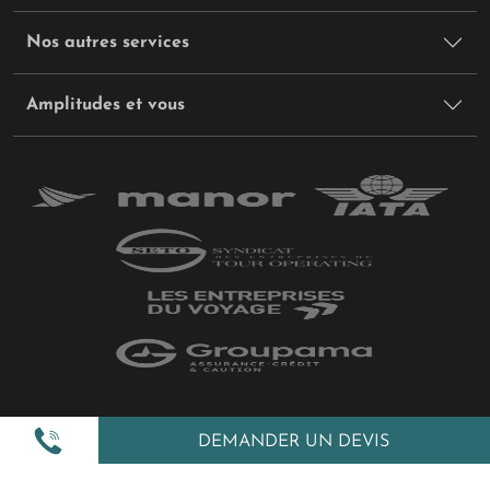
Nos autres services
Amplitudes et vous
Plan du site
DEMANDER UN DEVIS
Politique de confidentialité