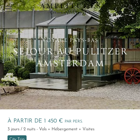
×
VOYAGE PAYS‑BAS
SÉJOUR AU PULITZER
AMSTERDAM
À PARTIR DE 1 450 €
PAR PERS.
3 jours / 2 nuits - Vols + Hébergement + Visites
City Trip