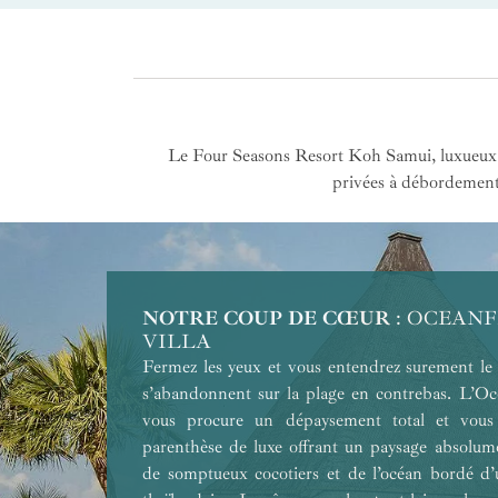
Le Four Seasons Resort Koh Samui, luxueux r
privées à débordements
NOTRE COUP DE CŒUR
POUR SON ENVIRONNEMENT
POUR LES COUPLES
POUR SA VUE
POUR UN VOYAGE EN FAMILLE
POUR UN VOYAGE ENTRE AMIS
POUR LA DÉCONNEXION EN FAM
POUR UN VOYAGE DE NOCES
POUR SON INTIMITÉ
: OCEAN
VILLA
Fermez les yeux et vous entendrez surement le
s’abandonnent sur la plage en contrebas. L’Oc
vous procure un dépaysement total et vou
parenthèse de luxe offrant un paysage absolum
de somptueux cocotiers et de l’océan bordé d’