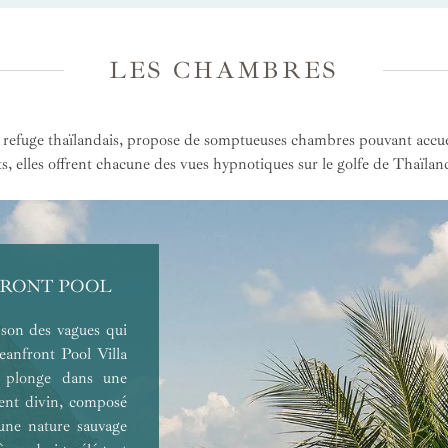
LES CHAMBRES
efuge thaïlandais, propose de somptueuses chambres pouvant accueil
, elles offrent chacune des vues hypnotiques sur le golfe de Thaïland
ILLE
FRONT POOL
 son des vagues qui
eanfront Pool Villa
s plonge dans une
ent divin, composé
une nature sauvage