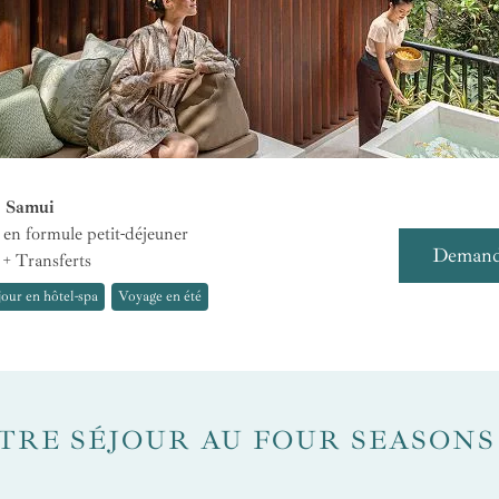
h Samui
en formule petit-déjeuner
Demande
 + Transferts
jour en hôtel-spa
Voyage en été
TRE SÉJOUR AU FOUR SEASONS