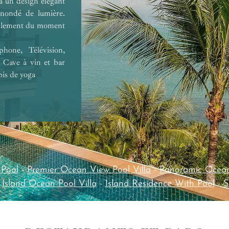
 à un design élégant
 inondé de lumière.
seulement du moment
hone, Télévision,
 Cave à vin et bar
pis de yoga
 Pool
-
Premier Ocean View Pool Villa
-
Panoramic Ocean 
-
Island Ocean Pool Villa
-
Island Residence With Pool
-
S