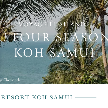
×
DESTINATIONS
INSPIRATIONS
SAVOIR-F
VOYAGE THAÏLANDE
U FOUR SEASO
KOH SAMUI
e Thaïlande
 RESORT KOH SAMUI