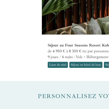
Séjour au Four Seasons Resort Ko
de 4 950 € à 8 350 €
ttc par personne
9 jours / 6 nuits - Vols + Hébergement
Lune de miel
Séjour en hôtel de luxe
Sé
PERSONNALISEZ VO