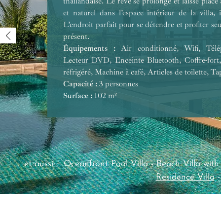
thaïlandaise. Le rêve se prolonge et laisse place
et naturel dans l’espace intérieur de la villa,
L’endroit parfait pour se détendre et profiter 
présent.
Équipements :
Équipements :
Équipements :
Équipements :
Équipements :
Équipements :
Équipements :
Équipements :
Air conditionné, Wifi, Télép
Équipements :
Lecteur DVD, Enceinte Bluetooth, Coffre-fort,
réfrigéré, Machine à café, Articles de toilette, Ta
Capacité :
Capacité :
Capacité :
Capacité :
Capacité :
Capacité :
Capacité :
Surface :
Capacité :
3 personnes
Capacité :
Surface :
Surface :
Surface :
Surface :
Surface :
Surface :
Surface :
102 m²
Surface :
et aussi :
Oceanfront Pool Villa
-
Beach Villa with
Residence Villa