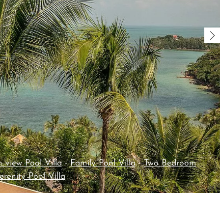
view Pool Villa
-
Family Pool Villa
-
Two Bedroom
erenity Pool Villa