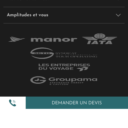
Amplitudes et vous
Plan du site
DEMANDER UN DEVIS
Politique de confidentialité
Gestion des cookies
Mentions légales