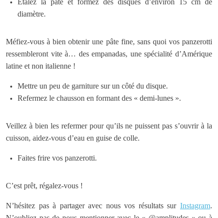
Étalez la pâte et formez des disques d’environ 15 cm de
diamètre.
Méfiez-vous à bien obtenir une pâte fine, sans quoi vos panzerotti
ressembleront vite à… des empanadas, une spécialité d’Amérique
latine et non italienne !
Mettre un peu de garniture sur un côté du disque.
Refermez le chausson en formant des « demi-lunes ».
Veillez à bien les refermer pour qu’ils ne puissent pas s’ouvrir à la
cuisson, aidez-vous d’eau en guise de colle.
Faites frire vos panzerotti.
C’est prêt, régalez-vous !
N’hésitez pas à partager avec nous vos résultats sur
Instagram
.
N’oubliez pas de nous mentionner avec le « @amplitudes » ou à