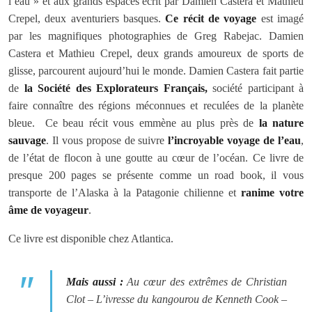
l’eau » et aux grands espaces écrit par Damien Castera et Mathieu
Crepel, deux aventuriers basques.
Ce récit de voyage
est imagé
par les magnifiques photographies de Greg Rabejac. Damien
Castera et Mathieu Crepel, deux grands amoureux de sports de
glisse, parcourent aujourd’hui le monde. Damien Castera fait partie
de
la Société des Explorateurs Français,
société participant à
faire connaître des régions méconnues et reculées de la planète
bleue. Ce beau récit vous emmène au plus près de
la nature
sauvage
. Il vous propose de suivre
l’incroyable voyage de l’eau
,
de l’état de flocon à une goutte au cœur de l’océan. Ce livre de
presque 200 pages se présente comme un road book, il vous
transporte de l’Alaska à la Patagonie chilienne et
ranime votre
âme de voyageur
.
Ce livre est disponible chez Atlantica.
Mais aussi :
Au cœur des extrêmes
de Christian
Clot –
L’ivresse du kangourou
de Kenneth Cook –