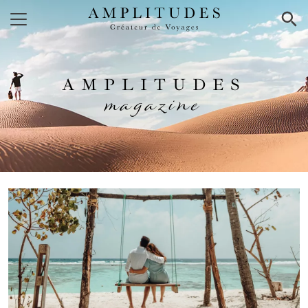
×
AMPLITUDES
magazine