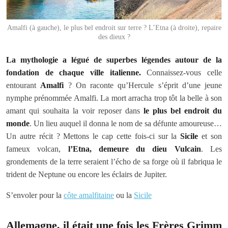
Amalfi (à gauche), le plus bel endroit sur terre ? L’Etna (à droite), repaire
des dieux ?
La mythologie a légué de superbes légendes autour de la
fondation de chaque ville italienne.
Connaissez-vous celle
entourant
Amalfi
? On raconte qu’Hercule s’éprit d’une jeune
nymphe prénommée Amalfi. La mort arracha trop tôt la belle à son
amant qui souhaita la voir reposer dans
le plus bel endroit du
monde
. Un lieu auquel il donna le nom de sa défunte amoureuse…
Un autre récit ? Mettons le cap cette fois-ci sur la
Sicile
et son
fameux volcan,
l’Etna, demeure du dieu Vulcain
. Les
grondements de la terre seraient l’écho de sa forge où il fabriqua le
trident de Neptune ou encore les éclairs de Jupiter.
S’envoler pour la
côte amalfitaine
ou la
Sicile
Allemagne, il était une fois les Frères Grimm