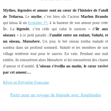
Mythes, légendes et amour sont au cœur de l’histoire de l’atoll
de Tetiaroa.
Le
mythe
, c’est bien sûr l’acteur
Marlon Brando
qui laissa là un
écolodge 5*
, à la hauteur de son amour pour cette
île. La
légende
, c’est celle qui valut le surnom « d’
île aux
oiseaux
» à ce petit paradis ;
l’amitié entre un enfant,
Vaitahi
, et
un oiseau,
Manuhere
.
Un jour, le bel oiseau tomba malade et
sombra dans un profond sommeil.
Vaitahi
et les membres de son
village tentèrent tout pour le sauver. En vain. Pendant une nuit
entière, ils entourèrent alors
Manuhere
et lui entonnèrent des chants
d’amour et d’amitié.
L’oiseau s’éveilla au matin, le cœur ravivé
par cet amour…
Rêver en Polynésie Française
Partir pour un voyage de légende avec Amplitudes