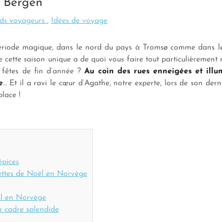
à Bergen
ds voyageurs
,
Idées de voyage
ériode magique, dans le nord du pays à Tromsø comme dans 
 cette saison unique a de quoi vous faire tout particulièrement 
 fêtes de fin d’année ?
Au coin des rues enneigées et ill
e
… Et il a ravi le cœur d’Agathe, notre experte, lors de son dern
lace !
épices
ettes de Noël en Norvège
ël en Norvège
n cadre splendide