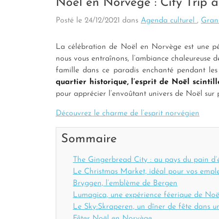
Noël en Norvège : City Trip 
Posté le
24/12/2021
dans
Agenda culturel
,
Gran
La célébration de Noël en Norvège est une p
nous vous entraînons, l’ambiance chaleureuse de
famille dans ce paradis enchanté pendant les
quartier historique, l’esprit de Noël scintill
pour apprécier l’envoûtant univers de Noël sur p
Découvrez le charme de l’esprit norvégien
Sommaire
The Gingerbread City : au pays du pain d’
Le Christmas Market, idéal pour vos empl
Bryggen, l’emblème de Bergen
Lumagica, une expérience féerique de No
Le Sky:Skraperen, un dîner de fête dans u
Fêter Noël en Norvège