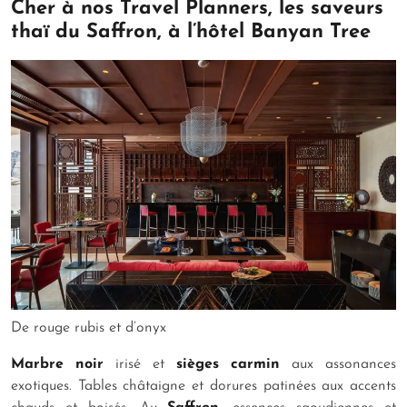
Cher à nos Travel Planners, les saveurs
thaï du Saffron, à l’hôtel Banyan Tree
De rouge rubis et d’onyx
Marbre noir
irisé et
sièges carmin
aux assonances
exotiques. Tables châtaigne et dorures patinées aux accents