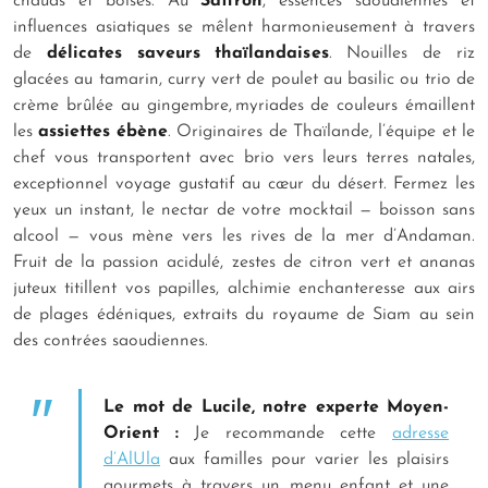
chauds et boisés. Au
Saffron
, essences saoudiennes et
influences asiatiques se mêlent harmonieusement à travers
de
délicates saveurs thaïlandaises
. Nouilles de riz
glacées au tamarin, curry vert de poulet au basilic ou trio de
crème brûlée au gingembre, myriades de couleurs émaillent
les
assiettes ébène
. Originaires de Thaïlande, l’équipe et le
chef vous transportent avec brio vers leurs terres natales,
exceptionnel voyage gustatif au cœur du désert. Fermez les
yeux un instant, le nectar de votre mocktail — boisson sans
alcool — vous mène vers les rives de la mer d’Andaman.
Fruit de la passion acidulé, zestes de citron vert et ananas
juteux titillent vos papilles, alchimie enchanteresse aux airs
de plages édéniques, extraits du royaume de Siam au sein
des contrées saoudiennes.
Le mot de Lucile, notre experte Moyen-
Orient :
Je recommande cette
adresse
d’AlUla
aux familles pour varier les plaisirs
gourmets à travers un menu enfant et une