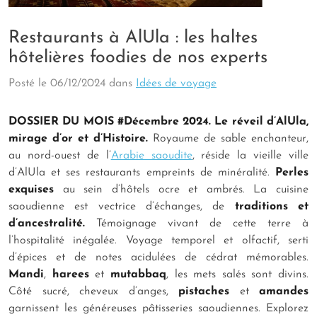
Restaurants à AlUla : les haltes
hôtelières foodies de nos experts
Posté le
06/12/2024
dans
Idées de voyage
DOSSIER DU MOIS #Décembre 2024. Le réveil d’AlUla,
mirage d’or et d’Histoire.
Royaume de sable enchanteur,
au nord-ouest de l’
Arabie saoudite
, réside la vieille ville
d’AlUla et ses restaurants empreints de minéralité.
Perles
exquises
au sein d’hôtels ocre et ambrés. La cuisine
saoudienne est vectrice d’échanges, de
traditions et
d’ancestralité.
Témoignage vivant de cette terre à
l’hospitalité inégalée. Voyage temporel et olfactif, serti
d’épices et de notes acidulées de cédrat mémorables.
Mandi
,
harees
et
mutabbaq
, les mets salés sont divins.
Côté sucré, cheveux d’anges,
pistaches
et
amandes
garnissent les généreuses pâtisseries saoudiennes. Explorez