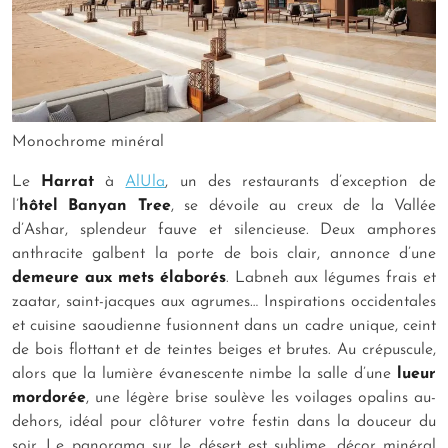
Monochrome minéral
Le
Harrat
à
AlUla
, un des restaurants d’exception de
l’
hôtel Banyan Tree
, se dévoile au creux de la Vallée
d’Ashar, splendeur fauve et silencieuse. Deux amphores
anthracite galbent la porte de bois clair, annonce d’une
demeure aux mets élaborés
.
Labneh
aux légumes frais et
zaatar
, saint-jacques aux agrumes… Inspirations occidentales
et cuisine saoudienne fusionnent dans un cadre unique, ceint
de bois flottant et de teintes beiges et brutes. Au crépuscule,
alors que la lumière évanescente nimbe la salle d’une
lueur
mordorée
, une légère brise soulève les voilages opalins au-
dehors, idéal pour clôturer votre festin dans la douceur du
soir. Le panorama sur le désert est sublime, décor minéral