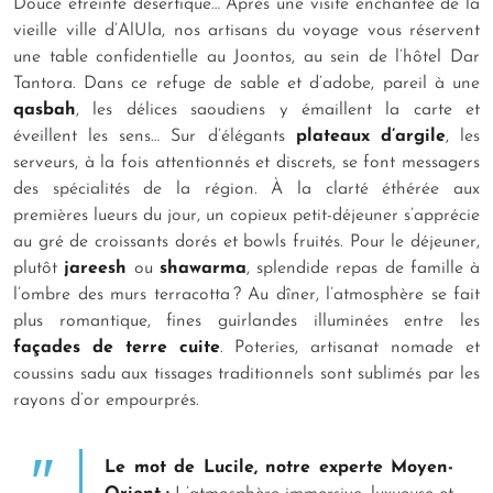
Douce étreinte désertique… Après une visite enchantée de la
vieille ville d’AlUla, nos artisans du voyage vous réservent
une table confidentielle au Joontos, au sein de l’hôtel Dar
Tantora. Dans ce refuge de sable et d’adobe, pareil à une
qasbah
, les délices saoudiens y émaillent la carte et
éveillent les sens… Sur d’élégants
plateaux d’argile
, les
serveurs, à la fois attentionnés et discrets, se font messagers
des spécialités de la région. À la clarté éthérée aux
premières lueurs du jour, un copieux petit-déjeuner s’apprécie
au gré de croissants dorés et bowls fruités. Pour le déjeuner,
plutôt
jareesh
ou
shawarma
, splendide repas de famille à
l’ombre des murs terracotta ? Au dîner, l’atmosphère se fait
plus romantique, fines guirlandes illuminées entre les
façades de terre cuite
. Poteries, artisanat nomade et
coussins
sadu
aux tissages traditionnels sont sublimés par les
rayons d’or empourprés.
Le mot de Lucile, notre experte Moyen-