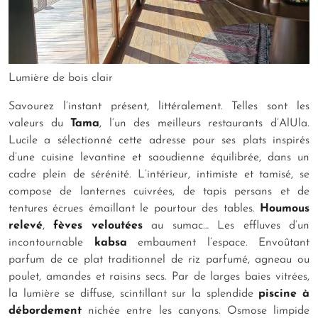
Lumière de bois clair
Savourez l’instant présent, littéralement. Telles sont les
valeurs du
Tama
, l’un des meilleurs restaurants d’AlUla.
Lucile a sélectionné cette adresse pour ses plats inspirés
d’une cuisine levantine et saoudienne équilibrée, dans un
cadre plein de sérénité.
L’intérieur, intimiste et tamisé, se
compose de lanternes cuivrées, de tapis persans et de
tentures écrues émaillant le pourtour des tables.
Houmous
relevé
,
fèves veloutées
au sumac… Les effluves d’un
incontournable
kabsa
embaument l’espace. Envoûtant
parfum de ce plat traditionnel de riz parfumé, agneau ou
poulet, amandes et raisins secs. Par de larges baies vitrées,
la lumière se diffuse, scintillant sur la splendide
piscine à
débordement
nichée entre les canyons. Osmose limpide