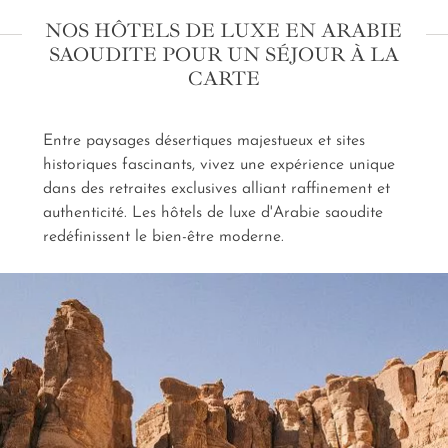
beau, du grandiose, du spectaculaire semble avoir
NOS HÔTELS DE LUXE EN ARABIE
fait naître ce pays des sables. Une approche joyeuse
SAOUDITE POUR UN SÉJOUR À LA
du raffinement que nos artisans du voyage vous
CARTE
encouragent à découvrir. Les petites mains invisibles
de nos concierges s'affairent à préparer votre arrivée.
Vous n'avez qu'à poser vos valises et laisser la
Entre paysages désertiques majestueux et sites
mélopée 5* d'un
séjour en hôtel de luxe en Arabie
saoudite sur mesure
historiques fascinants, vivez une expérience unique
vous emporter.
dans des retraites exclusives alliant raffinement et
authenticité. Les hôtels de luxe d'Arabie saoudite
redéfinissent le bien-être moderne.