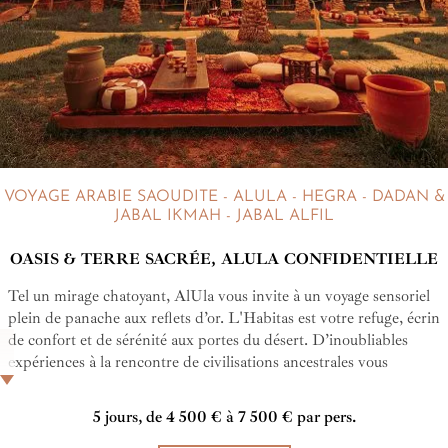
VOYAGE ARABIE SAOUDITE - ALULA - HEGRA - DADAN &
JABAL IKMAH - JABAL ALFIL
OASIS & TERRE SACRÉE, ALULA CONFIDENTIELLE
Tel un mirage chatoyant, AlUla vous invite à un voyage sensoriel
plein de panache aux reflets d’or. L'Habitas est votre refuge, écrin
de confort et de sérénité aux portes du désert. D’inoubliables
expériences à la rencontre de civilisations ancestrales vous
mettent au centre des confins de l'Arabie saoudite.
5 jours, de 4 500 € à 7 500 € par pers.