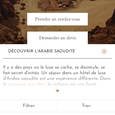
Prendre un rendez-vous
Demander un devis
DÉCOUVRIR L'ARABIE SAOUDITE
Il y a des pays où le luxe se cache, se dissimule, se
fait secret d'initiés. Un séjour dans un hôtel de luxe
d'Arabie saoudite est une expérience différente. Dans
le
royaume saoudien
, la richesse est une fierté.
L'opulence, un partage. Pas de minimalisme étudié
dans votre suite, mais une multitude de textures, de
matières et de couleurs. Pas de regards obséquieux
Filtrer
Trier
derrière le comptoir de la réception, mais de larges
sourires et de chaleureux «As-salâm !». L'amour du