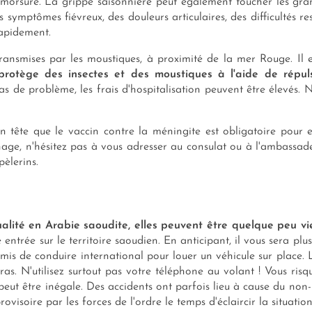
e morsure. La grippe saisonnière peut également toucher les gra
 symptômes fiévreux, des douleurs articulaires, des difficultés r
apidement.
ransmises par les moustiques, à proximité de la mer Rouge. Il 
protège des insectes et des moustiques à l'aide de répul
s de problème, les frais d'hospitalisation peuvent être élevés. 
en tête que le vaccin contre la méningite est obligatoire pour
inage, n'hésitez pas à vous adresser au consulat ou à l'ambassad
pèlerins.
alité en Arabie saoudite, elles peuvent être quelque peu vie
e entrée sur le territoire saoudien. En anticipant, il vous sera 
is de conduire international pour louer un véhicule sur place. L
ras. N'utilisez surtout pas votre téléphone au volant ! Vous ris
eut être inégale. Des accidents ont parfois lieu à cause du non-r
visoire par les forces de l'ordre le temps d'éclaircir la situatio