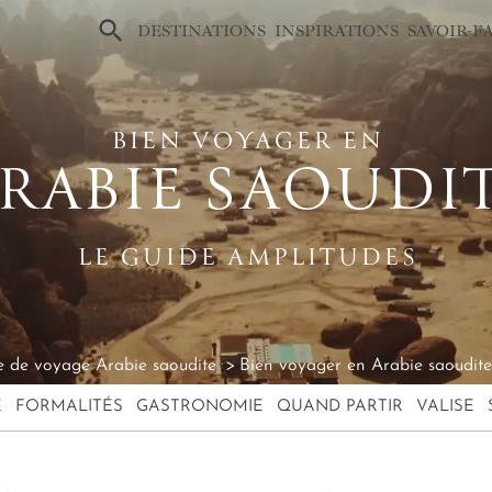
×
DESTINATIONS
INSPIRATIONS
SAVOIR-F
BIEN VOYAGER EN
RABIE SAOUDI
LE GUIDE AMPLITUDES
 de voyage Arabie saoudite
Bien voyager en Arabie saoudite
E
FORMALITÉS
GASTRONOMIE
QUAND PARTIR
VALISE