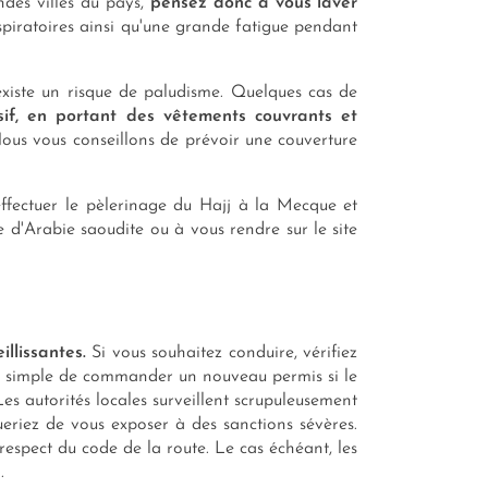
ndes villes du pays,
pensez donc à vous laver
espiratoires ainsi qu'une grande fatigue pendant
existe un risque de paludisme. Quelques cas de
sif, en portant des vêtements couvrants et
Nous vous conseillons de prévoir une couverture
 effectuer le pèlerinage du Hajj à la Mecque et
e d'Arabie saoudite ou à vous rendre sur le site
illissantes.
Si vous souhaitez conduire, vérifiez
plus simple de commander un nouveau permis si le
es autorités locales surveillent scrupuleusement
queriez de vous exposer à des sanctions sévères.
espect du code de la route. Le cas échéant, les
n.