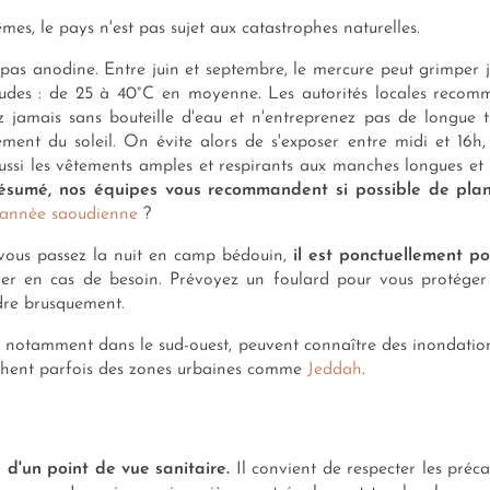
êmes, le pays n'est pas sujet aux catastrophes naturelles.
as anodine. Entre juin et septembre, le mercure peut grimper j
haudes : de 25 à 40°C en moyenne. Les autorités locales rec
 jamais sans bouteille d'eau et n'entreprenez pas de longue t
ment du soleil. On évite alors de s'exposer entre midi et 16h,
 aussi les vêtements amples et respirants aux manches longues e
ésumé, nos équipes vous recommandent si possible de plan
d'année saoudienne
?
i vous passez la nuit en camp bédouin,
il est ponctuellement p
er en cas de besoin. Prévoyez un foulard pour vous protéger
dre brusquement.
, notamment dans le sud-ouest, peuvent connaître des inondations
uchent parfois des zones urbaines comme
Jeddah
.
e d'un point de vue sanitaire.
Il convient de respecter les préc