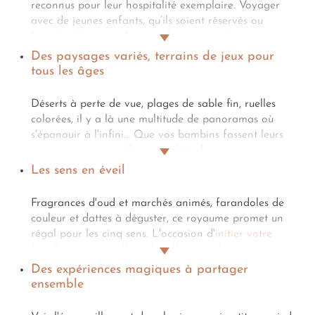
reconnus pour leur hospitalité exemplaire. Voyager
avec de jeunes enfants, qu’ils soient réservés ou
bourrés d’énergie, devient alors une expérience
agréable grâce aux attentions et à l'accueil toujours
Des paysages variés, terrains de jeux pour
soignés. Un séjour au cœur du royaume saoudien est
tous les âges
la garantie d'un environnement propice à une
aventure familiale placée sous le signe du confort et
Déserts à perte de vue, plages de sable fin, ruelles
de la bienveillance.
colorées, il y a là une multitude de panoramas où
s'épanouir à l'infini... Que vos bambins fassent leurs
premiers pas ou qu’ils soient déjà de jeunes
aventuriers infatigables, l’Arabie saoudite propose une
Les sens en éveil
richesse de lieux fascinants. Chaque journée devient
une nouvelle occasion d’émerveillement et de
Fragrances d'oud et marchés animés, farandoles de
découvertes pour toute la famille.
couleur et dattes à déguster, ce royaume promet un
régal pour les cinq sens. L'occasion d'
initier votre
famille aux merveilles culturelles saoudiennes
, pour
des souvenirs inoubliables à jamais partagés... Ici, les
Des expériences magiques à partager
perceptions se conjuguent au pluriel, dans un cadre
ensemble
absolument magnifique. Un éveil aux sens dès le plus
jeune âge.