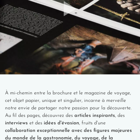
d'épaisses couvertures... Un vrai conte de fées !
Riyadh Boulevard
: Ses attractions lumineuses,
ses bornes d'arcades exaltantes et ses stands de
glaces à chaque coin de rue. Une soirée ludique
et animée, idéale pour les fans de jeux vidéos et
de réalité augmentée.
Adolescents (dès 13 ans)
Un atelier de gravure sur pierre à Jabal
Ikmah :
Idéal pour repartir avec un souvenir fait
main. Et pour rencontrer les artistes saoudiennes.
Une matinée snorkeling dans la
mer Rouge
:
À mi-chemin entre la brochure et le magazine de voyage,
Ici, les courants sont faibles et les poissons
cet objet papier, unique et singulier, incarne à merveille
aventureux ! Une eau transparente, parfaite pour
notre envie de partager notre passion pour la découverte.
observer les fonds marins et les coraux en toute
Au fil des pages, découvrez des
articles inspirants
, des
sécurité.
interviews
et des
idées d'évasion
, fruits d'une
La magie ultime d'un vol en montgolfière
:
collaboration exceptionnelle avec des figures majeures
Flotter en douceur au-dessus des paysages
du monde de la gastronomie, du voyage, de la
majestueux de l’Arabie saoudite. Un moment de