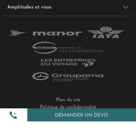
LES VACANCES DE PÂQUES
Amplitudes et vous
Météo
: Quelques précipitations peuvent être
rencontrées durant cette période de l'année, mais
rien qui ne vous empêcherait de profiter d'un
séjour sur place ! L'occasion de découvrir le pays
durant une période plus tranquille, hors des
sentiers battus, alors que le soleil brille la plupart
du temps.
Saison
: Moyenne
Où partir ?
De belles randonnées en perspective
dans les montagnes d'Al-Ahda, où les panoramas
sont de pures œuvres d'art. À proximité, ne
manquez pas Taïf et sa culture de la rose.
Plan du site
Politique de confidentialité
Gestion des cookies
DEMANDER UN DEVIS
Mentions légales
LES VACANCES D’ÉTÉ
All Rights Reserved © 2026 Amplitudes.