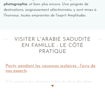
sérénité et d’émerveillement à vivre et à
photographie
, et bien plus encore. Une poignée de
partager dans l'
oasis d'AlUla
.
destinations, soigneusement sélectionnées, y sont mises à
l’honneur, toutes empreintes de l'esprit Amplitudes.
VISITER L'ARABIE SAOUDITE
EN FAMILLE : LE CÔTÉ
PRATIQUE
Partir pendant les vacances scolaires : l'avis de
nos experts
Si la saison a son importance lors du choix des dates
pour un périple en Arabie saoudite, le calendrier scolaire
est l'élément clef d'un voyage réussi avec de jeunes
voyageurs.