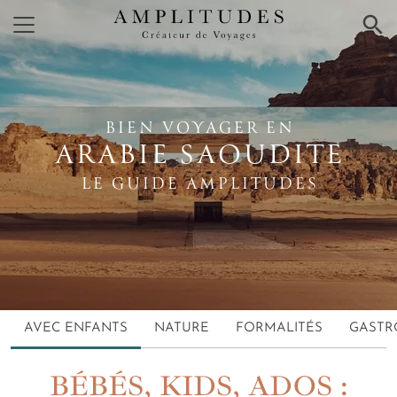
×
BIEN VOYAGER EN
ARABIE SAOUDITE
LE GUIDE AMPLITUDES
AVEC ENFANTS
NATURE
FORMALITÉS
GASTR
BÉBÉS, KIDS, ADOS :