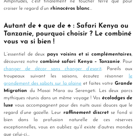
Amplitudes, c’est finalement ne toucher terre que pour
croiser le regard d’un
rhinocéros blanc
…
Autant de ♦ que de ♠ : Safari Kenya ou
Tanzanie, pourquoi choisir ? Le combiné
vous va si bien !
L’essentiel de deux
pays voisins et si complémentaires
,
découvrez notre
combiné safari Kenya – Tanzanie
. Pour
changer de décor sans changer d’esprit
. Pareils aux
troupeaux suivant les saisons, écoutez résonner
le
grondement des sabots sur la plaine
et faites votre
Grande
Migration
du Masai Mara au Serengeti. Les deux parcs
mythiques réunis dans un même voyage ! Vos
écolodges de
luxe
vous accompagnent pour des nuits aussi douces que le
regard d’une gazelle. Leur
raffinement discret
se fond si
bien dans la profusion naturelle de ces réserves
exceptionnelles, vous en oubliez qu’il existe d’autres mondes
que celui-ci…