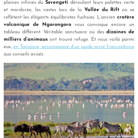
plaines infinies du
Serengeti
déroulant leurs palettes verte
et mordorée, les vastes lacs de la
Vallée du Rift
où se
reflètent les élégants équilibristes fuchsias. L’ancien
cratère
volcanique de Ngorongoro
vous convoque encore un
tableau différent. Véritable sanctuaire où des
dizaines de
milliers d’animaux
ont trouvé refuge. Et vous voilà parmi
eux,
en Tanzanie, accompagné d’un guide privé francophone
aux conseils avisés.