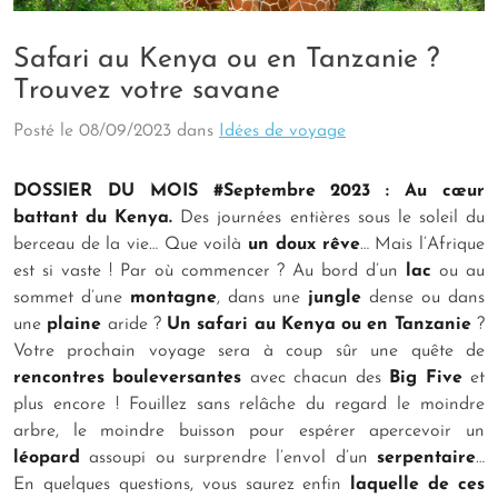
Safari au Kenya ou en Tanzanie ?
Trouvez votre savane
Posté le
08/09/2023
dans
Idées de voyage
DOSSIER DU MOIS #Septembre 2023 : Au cœur
battant du Kenya.
Des journées entières sous le soleil du
berceau de la vie… Que voilà
un doux rêve
… Mais l’Afrique
est si vaste ! Par où commencer ? Au bord d’un
lac
ou au
sommet d’une
montagne
, dans une
jungle
dense ou dans
une
plaine
aride ?
Un safari au Kenya ou en Tanzanie
?
Votre prochain voyage sera à coup sûr une quête de
rencontres bouleversantes
avec chacun des
Big Five
et
plus encore ! Fouillez sans relâche du regard le moindre
arbre, le moindre buisson pour espérer apercevoir un
léopard
assoupi ou surprendre l’envol d’un
serpentaire
…
En quelques questions, vous saurez enfin
laquelle de ces