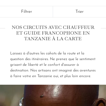
guide privé francophone
. Traversez les parcs
nationaux iconiques pour rejoindre des lieux aux
Filtrer
Trier
légendes fascinantes, comme le lac Natron et ses
fantômes de sel. La langue française retrouvée lève
les mystères des cultures locales, des habitudes de la
NOS CIRCUITS AVEC CHAUFFEUR
faune. Une audience avec le Big Five est un honneur,
ET GUIDE FRANCOPHONE EN
mais si l'on ne peut comprendre ce qu'il représente,
TANZANIE À LA CARTE
cet honneur est vain. En nous confiant votre
safari
en Tanzanie avec chauffeur et guide privé
francophone sur mesure
, vous vous assurez la pleine
Laissez à d'autres les cahots de la route et la
conscience de votre expérience, soulignée par les
attentions de notre conciergerie. Un luxe rare
question des itinéraires. Ne prenez que le sentiment
que vous offre l'escorte d'une agence de voyage sur
grisant de liberté et le confort d'assurer à
mesure.
destination. Nos artisans ont imaginé des aventures
à faire votre en Tanzanie oui, et plus loin encore.