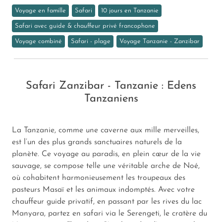
Voyage en famille
Safari
10 jours en Tanzanie
Safari avec guide & chauffeur privé francophone
Voyage combiné
Safari - plage
Voyage Tanzanie - Zanzibar
Safari Zanzibar - Tanzanie : Edens
Tanzaniens
La Tanzanie, comme une caverne aux mille merveilles,
est l’un des plus grands sanctuaires naturels de la
planète. Ce voyage au paradis, en plein cœur de la vie
sauvage, se compose telle une véritable arche de Noé,
où cohabitent harmonieusement les troupeaux des
pasteurs Masaï et les animaux indomptés. Avec votre
chauffeur guide privatif, en passant par les rives du lac
Manyara, partez en safari via le Serengeti, le cratère du