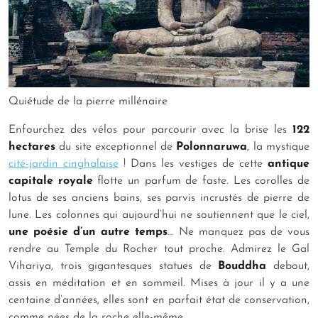
Quiétude de la pierre millénaire
Enfourchez des vélos pour parcourir avec la brise les
122
hectares
du site exceptionnel de
Polonnaruwa
, la mystique
cité-jardin cinghalaise
! Dans les vestiges de cette
antique
capitale royale
flotte un parfum de faste. Les corolles de
lotus de ses anciens bains, ses parvis incrustés de pierre de
lune. Les colonnes qui aujourd’hui ne soutiennent que le ciel,
une poésie d’un autre temps
… Ne manquez pas de vous
rendre au Temple du Rocher tout proche. Admirez le Gal
Vihariya, trois gigantesques statues de
Bouddha
debout,
assis en méditation et en sommeil. Mises à jour il y a une
centaine d’années, elles sont en parfait état de conservation,
comme nées de la roche elle-même.