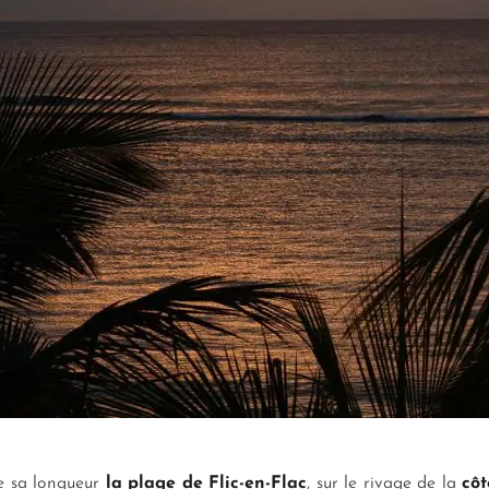
te sa longueur
la plage de Flic-en-Flac
, sur le rivage de la
côt