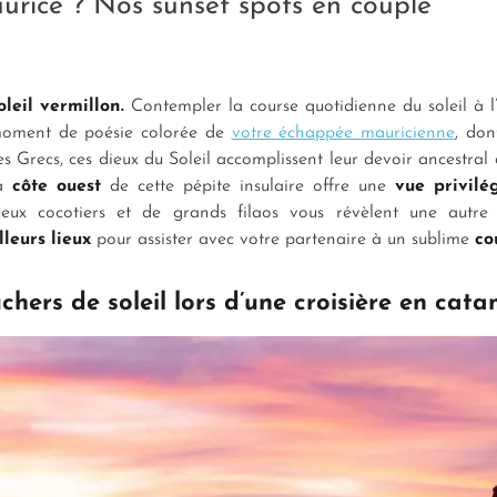
aurice ? Nos sunset spots en couple
eil vermillon.
Contempler la course quotidienne du soleil à l
 moment de poésie colorée de
votre échappée mauricienne
, don
s Grecs, ces dieux du Soleil accomplissent leur devoir ancestral 
la
côte ouest
de cette pépite insulaire offre une
vue privilé
tueux cocotiers et de grands filaos vous révèlent une autre
lleurs lieux
pour assister avec votre partenaire à un sublime
co
chers de soleil lors d’une croisière en cat