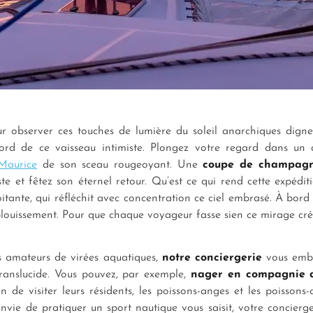
 observer ces touches de lumière du soleil anarchiques dignes
à bord de ce vaisseau intimiste. Plongez votre regard dans un
 Maurice
de son sceau rougeoyant. Une
coupe de champag
e et fêtez son éternel retour. Qu’est ce qui rend cette expéditi
tante, qui réfléchit avec concentration ce ciel embrasé. À bord
louissement. Pour que chaque voyageur fasse sien ce mirage créo
s amateurs de virées aquatiques,
notre conciergerie
vous emba
ranslucide. Vous pouvez, par exemple,
nager en compagnie 
 de visiter leurs résidents, les poissons-anges et les poisson
nvie de pratiquer un sport nautique vous saisit, votre concie