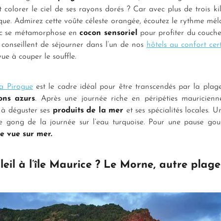
nt colorer le ciel de ses rayons dorés ? Car avec plus de trois kil
que. Admirez cette voûte céleste orangée, écoutez le rythme mél
Flac se métamorphose en
cocon sensoriel
pour profiter du couche
s conseillent de séjourner dans l’un de nos
hôtels au confort cert
ue à couper le souffle.
La Pirogue
est le cadre idéal pour être transcendés par la plage 
ons azurs
. Après une journée riche en péripéties mauricienne
e à déguster ses
produits de la mer
et ses spécialités locales. 
me gong de la journée sur l’eau turquoise. Pour une pause go
e vue sur mer.
leil à l’île Maurice ? Le Morne, autre plag