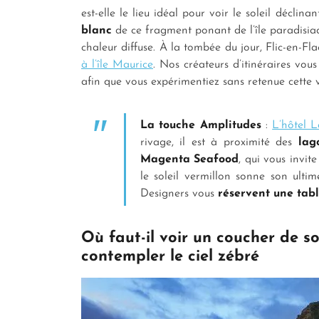
est-elle le lieu idéal pour voir le soleil déclina
blanc
de ce fragment ponant de l’île paradisia
chaleur diffuse. À la tombée du jour, Flic-en-
à l’île Maurice
. Nos créateurs d’itinéraires vou
afin que vous expérimentiez sans retenue cette v
La touche Amplitudes
:
L’hôtel 
rivage, il est à proximité des
lag
Magenta Seafood
, qui vous invit
le soleil vermillon sonne son ulti
Designers vous
réservent une tabl
Où faut-il voir un coucher de so
contempler le ciel zébré