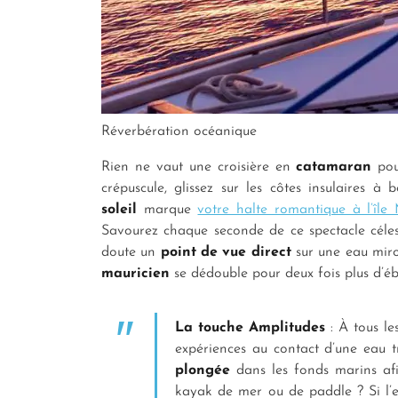
Réverbération océanique
Rien ne vaut une croisière en
catamaran
pour
crépuscule, glissez sur les côtes insulaires 
soleil
marque
votre halte romantique à l’île
Savourez chaque seconde de ce spectacle célest
doute un
point de vue direct
sur une eau miroi
mauricien
se dédouble pour deux fois plus d’éb
La touche Amplitudes
: À tous le
expériences au contact d’une eau t
plongée
dans les fonds marins afin
kayak de mer ou de paddle ? Si l’e