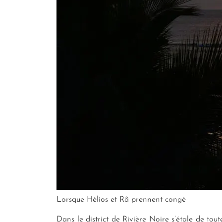
Lorsque Hélios et Râ prennent congé
Dans le district de Rivière Noire s’étale de tou