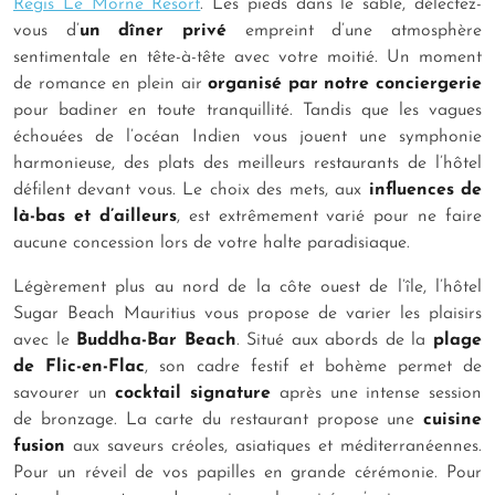
Regis Le Morne Resort
. Les pieds dans le sable, délectez-
vous d’
un dîner privé
empreint d’une atmosphère
sentimentale en tête-à-tête avec votre moitié. Un moment
de romance en plein air
organisé par notre conciergerie
pour badiner en toute tranquillité. Tandis que les vagues
échouées de l’océan Indien vous jouent une symphonie
harmonieuse, des plats des meilleurs restaurants de l’hôtel
défilent devant vous. Le choix des mets, aux
influences
de
là-bas et d’ailleurs
, est extrêmement varié pour ne faire
aucune concession lors de votre halte paradisiaque.
Légèrement plus au nord de la côte ouest de l’île, l’hôtel
Sugar Beach Mauritius vous propose de varier les plaisirs
avec le
Buddha-Bar Beach
. Situé aux abords de la
plage
de Flic-en-Flac
, son cadre festif et bohème permet de
savourer un
cocktail signature
après une intense session
de bronzage. La carte du restaurant propose une
cuisine
fusion
aux saveurs créoles, asiatiques et méditerranéennes.
Pour un réveil de vos papilles en grande cérémonie. Pour