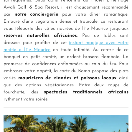
surfréquentés. Situé dans l’enceinte de l’hôtel L’Héritage
Awali Golf & Spa Resort, il est chaudement recommandé
par
notre conciergerie
pour votre dîner romantique.
Entouré d’une végétation dense et tropicale, ce restaurant
vous téléporte des côtes nacrées de l’île Maurice jusqu’aux
réserves naturelles africaines
. Peu de tables sont
dressées pour profiter de cet
instant magique avec votre
moitié à l’île Maurice
en toute intimité. Au centre de ce
banquet en petit comité, un ardent brasero flamboie. La
promesse de confidences enflammées au coin du feu. Pour
embraser votre appétit, la carte du Boma propose des plats
variés
mauriciens de viandes et poissons locaux
ainsi
que des options végétariennes. Entre deux coups de
fourchette, des
spectacles traditionnels africains
rythment votre soirée.