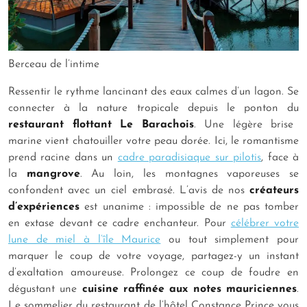
Berceau de l’intime
Ressentir le rythme lancinant des eaux calmes d’un lagon. Se
connecter à la nature tropicale depuis le ponton du
restaurant flottant Le Barachois
. Une légère brise
marine vient chatouiller votre peau dorée. Ici, le romantisme
prend racine dans un
cadre paradisiaque sur pilotis
, face à
la
mangrove
. Au loin, les montagnes vaporeuses se
confondent avec un ciel embrasé. L’avis de nos
créateurs
d’expériences
est unanime : impossible de ne pas tomber
en extase devant ce cadre enchanteur. Pour
célébrer votre
lune de miel à l’île Maurice
ou tout simplement pour
marquer le coup de votre voyage, partagez-y un instant
d’exaltation amoureuse. Prolongez ce coup de foudre en
dégustant une
cuisine raffinée aux notes mauriciennes
.
Le sommelier du restaurant de l’hôtel Constance Prince vous