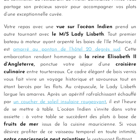
partage son précieux savoir pour accompagner vos plats
d’une exceptionnelle cuvée.
Votre repas avec une
vue sur l’océan Indien
prend un
autre tournant avec
le M/S Lady Lisbeth
. Tout premier
bateau à moteur ayant arpenté les baies de l’île Maurice, il
est
amarré au ponton de l’hôtel 20 degrés sud
. Cette
embarcation rendant hommage à
la reine Elisabeth II
d’Angleterre,
ponctue votre séjour d’une
croisière
culinaire
entre tourtereaux. Ce cadre élégant de bois vernis
vous fait vivre un voyage historique et savoureux tout en
étant bercés par les flots. Au crépuscule, le Lady Lisbeth
largue les amarres. Après un apéritif rafraîchissant échauffé
par
un coucher de soleil insulaire rougeoyant
, il est l’heure
de se mettre à table. L’océan Indien s’invite dans votre
assiette : à votre table se succèdent des plats à base de
fruits de mer
issus de la cuisine mauricienne. Si vous
désirez profiter de ce vaisseau temporel en toute intimité,
notre conciergerie peut privatiser
le restaurant flottant.