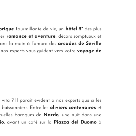
torique
fourmillante de vie, un
hôtel 5*
des plus
ser
romance et aventure
, décors somptueux et
dans la main à l’ombre des
arcades de Séville
, nos experts vous guident vers votre
voyage de
 vita
? Il paraît évident à nos experts que si les
 buissonniers. Entre les
oliviers centenaires
et
 ruelles baroques de
Nardo
, une nuit dans une
io
, avant un café sur la
Piazza del Duomo
à