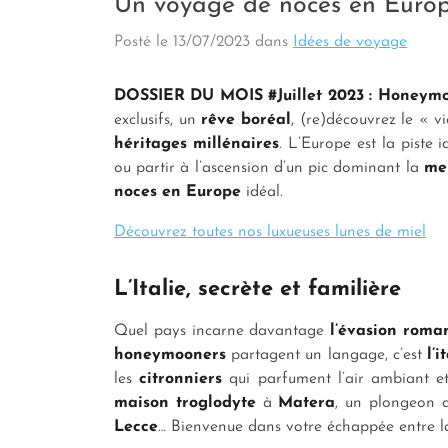
Un voyage de noces en Europ
Posté le
13/07/2023
dans
Idées de voyage
DOSSIER DU MOIS #Juillet 2023 : Honeymoo
exclusifs, un
rêve boréal
, (re)découvrez le « 
héritages millénaires
. L’Europe est la piste 
ou partir à l’ascension d’un pic dominant la
me
noces en Europe
idéal.
Découvrez toutes nos luxueuses lunes de miel
L’Italie, secrète et familière
Quel pays incarne davantage
l’évasion roma
honeymooners
partagent un langage, c’est
l’i
les
citronniers
qui parfument l’air ambiant e
maison troglodyte
à
Matera
, un plongeon 
Lecce
… Bienvenue dans votre échappée entre 