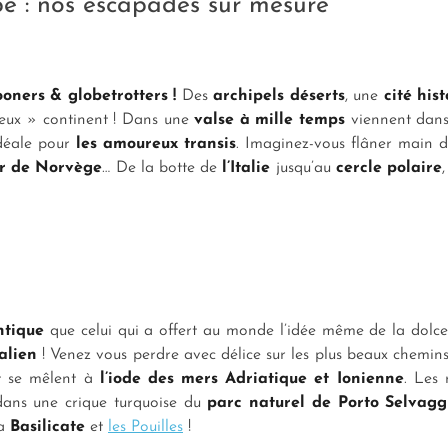
e : nos escapades sur mesure
ners & globetrotters !
Des
archipels déserts
, une
cité his
vieux » continent ! Dans une
valse à mille temps
viennent dan
idéale pour
les amoureux transis
. Imaginez-vous flâner main 
r de Norvège
… De la botte de
l’Italie
jusqu’au
cercle polaire
ntique
que celui qui a offert au monde l’idée même de la
dolce
talien
! Venez vous perdre avec délice sur les plus beaux chemins
t se mêlent à
l’iode des mers Adriatique et Ionienne
. Les
dans une crique turquoise du
parc naturel de Porto Selvagg
la
Basilicate
et
les Pouilles
!