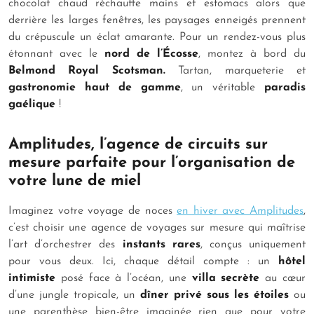
chocolat chaud réchauffe mains et estomacs alors que
derrière les larges fenêtres, les paysages enneigés prennent
du crépuscule un éclat amarante. Pour un rendez-vous plus
étonnant avec le
nord de l’Écosse
, montez à bord du
Belmond Royal Scotsman.
Tartan, marqueterie et
gastronomie haut de gamme
, un véritable
paradis
gaélique
!
Amplitudes, l’agence de circuits sur
mesure parfaite pour l’organisation de
votre lune de miel
Imaginez votre voyage de noces
en hiver avec Amplitudes
,
c’est choisir une agence de voyages sur mesure qui maîtrise
l’art d’orchestrer des
instants rares
, conçus uniquement
pour vous deux. Ici, chaque détail compte : un
hôtel
intimiste
posé face à l’océan, une
villa secrète
au cœur
d’une jungle tropicale, un
dîner privé sous les étoiles
ou
une parenthèse bien-être imaginée rien que pour votre