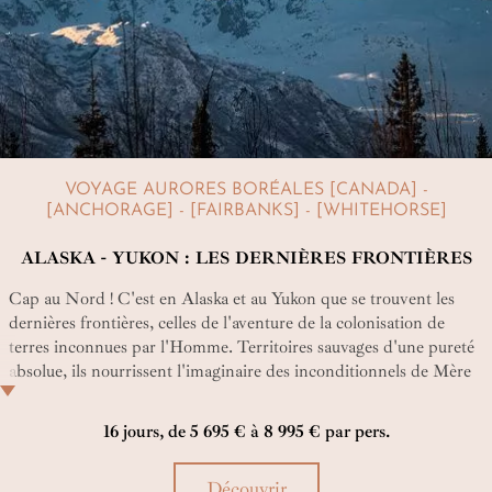
VOYAGE AURORES BORÉALES [CANADA] -
[ANCHORAGE] - [FAIRBANKS] - [WHITEHORSE]
ALASKA - YUKON : LES DERNIÈRES FRONTIÈRES
Cap au Nord ! C'est en Alaska et au Yukon que se trouvent les
dernières frontières, celles de l'aventure de la colonisation de
terres inconnues par l'Homme. Territoires sauvages d'une pureté
absolue, ils nourrissent l'imaginaire des inconditionnels de Mère
Nature. Si vous en êtes, Go Into The Wild !
16 jours, de 5 695 € à 8 995 € par pers.
Découvrir