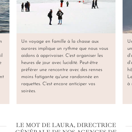
un
Un voyage en famille à la chasse aux
Un
aurores implique un rythme que nous vous
un
il
aidons à apprivoiser. C'est organiser les
d'
e
heures de jour avec lucidité. Peut-être
d'
préférer une rencontre avec des rennes
hô
nt
moins fatigante qu'une randonnée en
Le
raquettes. C'est encore anticiper vos
à 
soirées.
LE MOT DE LAURA, DIRECTRICE