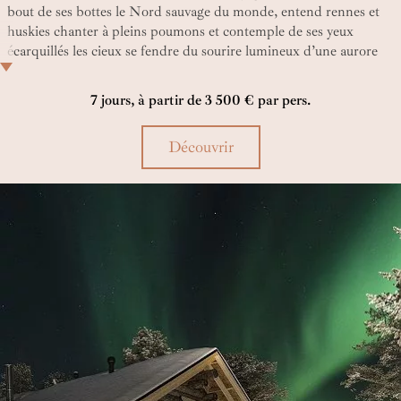
bout de ses bottes le Nord sauvage du monde, entend rennes et
huskies chanter à pleins poumons et contemple de ses yeux
écarquillés les cieux se fendre du sourire lumineux d’une aurore
boréale… Entre 10 et 20 voyageurs seulement vont avoir ce
privilège avec ce circuit où l’intimité prime. En êtes-vous ?
7 jours, à partir de 3 500 € par pers.
Découvrir