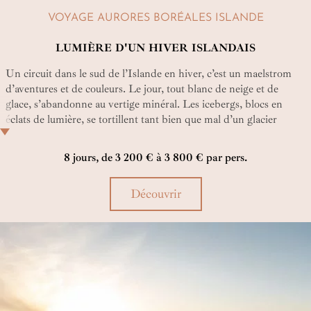
VOYAGE AURORES BORÉALES ISLANDE
LUMIÈRE D'UN HIVER ISLANDAIS
Un circuit dans le sud de l’Islande en hiver, c’est un maelstrom
d’aventures et de couleurs. Le jour, tout blanc de neige et de
glace, s’abandonne au vertige minéral. Les icebergs, blocs en
éclats de lumière, se tortillent tant bien que mal d’un glacier
bleuté aux plages, noires de cendres. Quand soudain, sous le ciel
d’une nuit tombée, les aurores boréales, de rouge, de feu et de
8 jours, de 3 200 € à 3 800 € par pers.
vert, dansent…
Découvrir