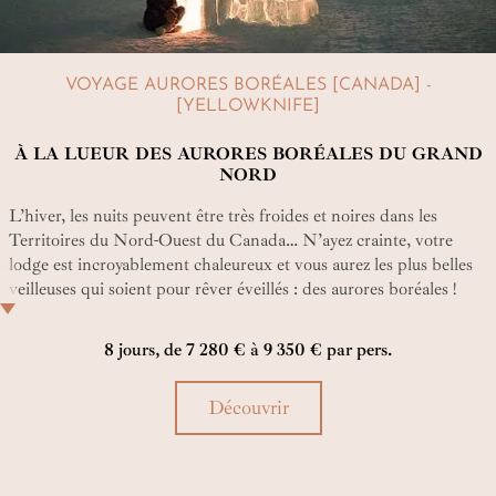
VOYAGE AURORES BORÉALES [CANADA] -
[YELLOWKNIFE]
À LA LUEUR DES AURORES BORÉALES DU GRAND
NORD
L’hiver, les nuits peuvent être très froides et noires dans les
Territoires du Nord-Ouest du Canada… N’ayez crainte, votre
lodge est incroyablement chaleureux et vous aurez les plus belles
veilleuses qui soient pour rêver éveillés : des aurores boréales !
Joyaux de ce voyage dans le Grand Nord canadien, elles brillent
là presque chaque nuit juste au-dessus de votre chambre, à l’écart
8 jours, de 7 280 € à 9 350 € par pers.
du monde…
Découvrir