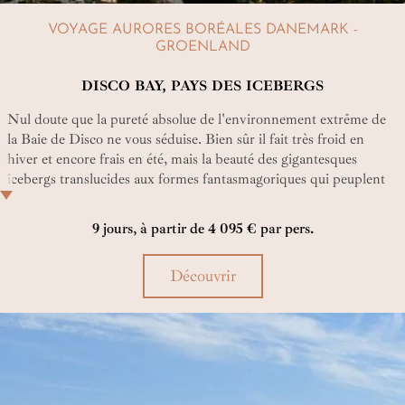
VOYAGE AURORES BORÉALES DANEMARK -
GROENLAND
DISCO BAY, PAYS DES ICEBERGS
Nul doute que la pureté absolue de l'environnement extrême de
la Baie de Disco ne vous séduise. Bien sûr il fait très froid en
hiver et encore frais en été, mais la beauté des gigantesques
icebergs translucides aux formes fantasmagoriques qui peuplent
ce fjord long de 56 km vaut bien celà. Un voyage vraiment
exceptionnel en ces terres chantées par les poêtes Inuits. Pour
9 jours, à partir de 4 095 € par pers.
voyageurs avertis un brin aventuriers toutefois !
Découvrir