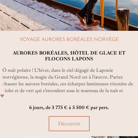
VOYAGE AURORES BORÉALES NORVÈGE
AURORES BORÉALES, HÔTEL DE GLACE ET
FLOCONS LAPONS
Ô nuit polaire ! L’hiver, dans le ciel dégagé de Laponie
norvégienne, la magie du Grand Nord est à l’œuvre. Partez
chasser les aurores boréales, ces écharpes lumineuses tricotées de
violet et de vert qui s’enroulent sous le manteau de la nuit et
réchauffent l’âme... Un voyage magique on vous dit !
6 jours, de 3 775 € à 5 500 € par pers.
Découvrir