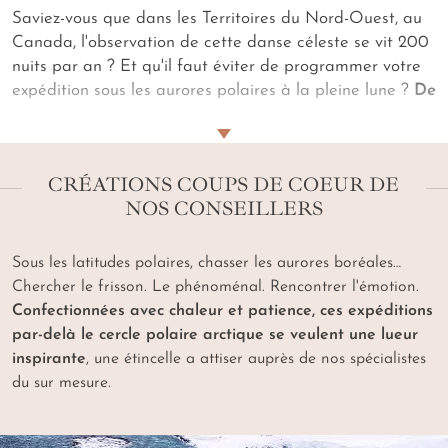
Saviez-vous que dans les Territoires du Nord-Ouest, au
Canada, l'observation de cette danse céleste se vit 200
nuits par an ? Et qu'il faut éviter de programmer votre
expédition sous les aurores polaires à la pleine lune ?
De
la Laponie à l'Alaska
, les créateurs de notre
agence de
voyages
connaissent
où et quand
vous guider pour
voir
des aurores boréales dans les meilleures conditions
.
CRÉATIONS COUPS DE COEUR DE
Plus encore, nos spécialistes et concierges savent
NOS CONSEILLERS
comment ce luxueux voyage loin de nos cieux citadins en
vient à bouleverser le cœur. En lune de miel, l'on se
dérobe sous ces draperies lumineuses quand en famille,
Sous les latitudes polaires, chasser les aurores boréales…
même si les enfants n'ont plus peur du noir, ces lueurs
Chercher le frisson. Le phénoménal. Rencontrer l'émotion.
vert émeraude sont les plus douces veilleuses… Croisière
Confectionnées avec chaleur et patience, ces expéditions
ou séjour en lodge,
aurora bubble
ou hôtel de glace,
par-delà le cercle polaire arctique se veulent une lueur
votre
circuit sous les aurores boréales avec notre
inspirante
, une étincelle a attiser auprès de nos spécialistes
agence de voyages
est
sur mesure, subtil et exclusif
.
du sur mesure.