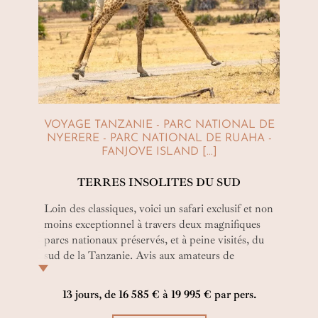
VOYAGE TANZANIE - PARC NATIONAL DE
NYERERE - PARC NATIONAL DE RUAHA -
FANJOVE ISLAND [...]
TERRES INSOLITES DU SUD
Loin des classiques, voici un safari exclusif et non
moins exceptionnel à travers deux magnifiques
parcs nationaux préservés, et à peine visités, du
sud de la Tanzanie. Avis aux amateurs de
sensations vraies… D’immersions totales et
royales dans la brousse africaine… Et d’îles aux
13 jours, de 16 585 € à 19 995 € par pers.
trésors où l’intimité est d’or…