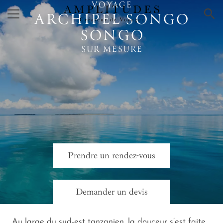
VOYAGE
×
ARCHIPEL SONGO
SONGO
SUR MESURE
Prendre un rendez-vous
Demander un devis
Au large du sud-est tanzanien, la douceur s’est faite