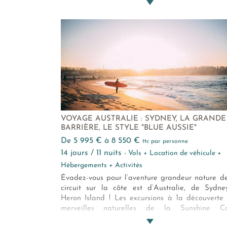
avec la faune australienne et en souven
inoubliables entre petits et grands.
VOYAGE AUSTRALIE : SYDNEY, LA GRANDE
BARRIÈRE, LE STYLE "BLUE AUSSIE"
de 5 995 € à 8 550 €
ttc par personne
14 jours / 11 nuits
- Vols + Location de véhicule +
Hébergements + Activités
Évadez-vous pour l’aventure grandeur nature d
circuit sur la côte est d’Australie, de Sydn
Heron Island ! Les excursions à la découverte
merveilles naturelles de la Sunshine Co
complètent les rencontres insolites avec, en p