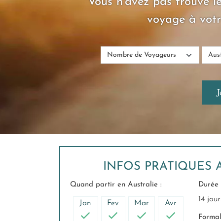
Vous n'avez pas trouvé le
voyage à votr
INFOS PRATIQUES 
Quand partir en Australie :
Durée 
14 jour
Jan
Fev
Mar
Avr
Formali