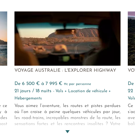
Croisière de Cairns à Brisbane du 05/11/2023 au
irs
mét
13/11/2023 ***
Aus
pare
VOYAGE AUSTRALIE : L'EXPLORER HIGHWAY
VO
de 6 500 € à 7 995 €
d
ttc par personne
21 jours / 18 nuits
22
- Vols + Location de véhicule +
Hébergements
Vol
e ce
Vous aimez l’aventure, les routes et pistes perdues
Ce 
ey à
où l’on croise à peine quelques véhicules par jour,
s’a
 des
les road-trains, incroyables monstres de la route, les
ave
ast
sensations fortes et les rencontres insolites ? Votre
bal
oint
4x4 est prêt à partir pour cet autotour en Australie
bat