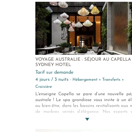
Australie !
VOYAGE AUSTRALIE : SÉJOUR AU CAPELLA
SYDNEY HOTEL
Tarif sur demande
4 jours / 3 nuits
- Hébergement + Transferts +
Croisière
L'enseigne Capella se pare d’une nouvelle pé
australe ! Le spa grandiose vous invite à un é
au bien-être, dans les bassins revitalisants aux 
de marbres veinés d’élégance. Nos experts 
donnent les clés du Sydney d’antan, dans le ch
d'un monument historique en grès du début
vingtième siècle…