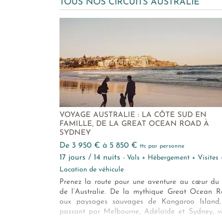
TOUS NOS CIRCUITS AUSTRALIE
VOYAGE AUSTRALIE : LA CÔTE SUD EN
FAMILLE, DE LA GREAT OCEAN ROAD À
SYDNEY
de 3 950 € à 5 850 €
ttc par personne
17 jours / 14 nuits
- Vols + Hébergement + Visites 
Location de véhicule
Prenez la route pour une aventure au cœur du
de l’Australie. De la mythique Great Ocean 
aux paysages sauvages de Kangaroo Island,
passant par Melbourne, Adélaïde et Sydney, v
une aventure riche en découvertes, en rencon