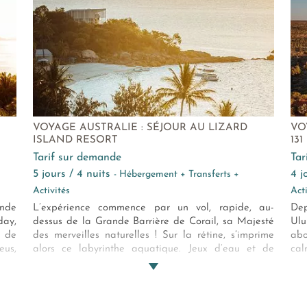
VOYAGE AUSTRALIE : SÉJOUR AU LIZARD
VO
ISLAND RESORT
13
Tarif sur demande
Ta
5 jours / 4 nuits
4 
- Hébergement + Transferts +
Activités
Act
onde
L’expérience commence par un vol, rapide, au-
Dep
day,
dessus de la Grande Barrière de Corail, sa Majesté
Ulu
e de
des merveilles naturelles ! Sur la rétine, s’imprime
abo
eus,
alors ce labyrinthe aquatique. Jeux d’eau et de
cal
e un
couleurs. Récifs aux formes géométriques. Aux
cou
lton
courbes organiques… C’est fou comme c’est beau. Et
cou
otre
puis, on se pose, sur un confetti de terre et de sable
ête
l de
ivoire. Lizard Island et son lodge unique, exclusif.
cen