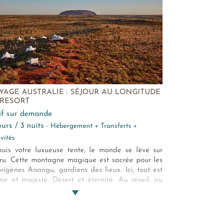
YAGE AUSTRALIE : SÉJOUR AU LONGITUDE
1 RESORT
rif sur demande
jours / 3 nuits
- Hébergement + Transferts +
ivités
uis votre luxueuse tente, le monde se lève sur
ru. Cette montagne magique est sacrée pour les
rigènes Anangu, gardiens des lieux. Ici, tout est
me et majesté. Désert et éternité. Au réveil, au
cher de soleil, ou au creux de la journée, les
leurs sont saisissantes. L'émotion intense. Vous
s au Longitude 131?… Au centre de tout. Au
tre de l’Univers…