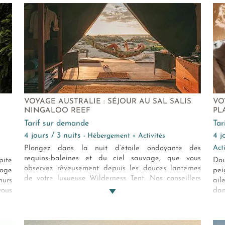
romantique loin de tout…
VOYAGE AUSTRALIE : SÉJOUR AU SAL SALIS
VO
NINGALOO REEF
PL
Tarif sur demande
Ta
4 jours / 3 nuits
4 
- Hébergement + Activités
Act
Plongez dans la nuit d’étoile ondoyante des
requins-baleines et du ciel sauvage, que vous
pite
Do
observez rêveusement depuis les douces lanternes
loge
pei
de votre luxueuse Wilderness Tent. Nos conseillers
murs
ail
vous guident vers une adresse lointaine au luxe
vous
dan
discret, dans les brises caressantes de l'océan
arme
lux
Indien. Le Sal Salis Ningaloo Reef…
 du
de
l’a