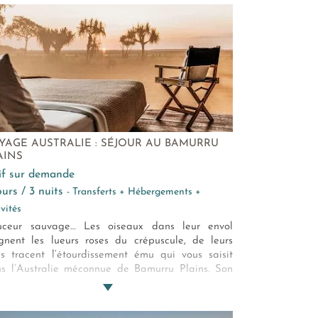
YAGE AUSTRALIE : SÉJOUR AU BAMURRU
AINS
rif sur demande
jours / 3 nuits
- Transferts + Hébergements +
ivités
uceur sauvage… Les oiseaux dans leur envol
gnent les lueurs roses du crépuscule, de leurs
es tracent l’étourdissement ému qui vous saisit
s l’Australie méconnue de Bamurru Plains. Son
ueux lodge de passionnés se fond et s’efface
vant les paysages vivants d’un safari à
fricaine…