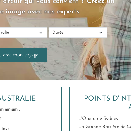
 circuit qui vous convient ? Créez un
e image avec nos experts
AUSTRALIE
POINTS D'IN
minimum :
s
- L'Opéra de Sydney
- La Grande Barrière de C
tés :