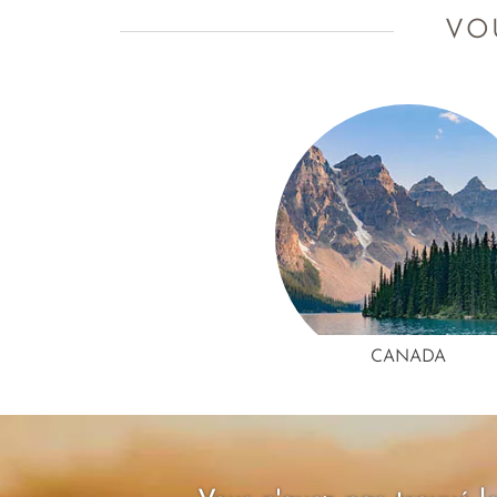
luxe, une ode à la tranquillité.
VO
CANADA