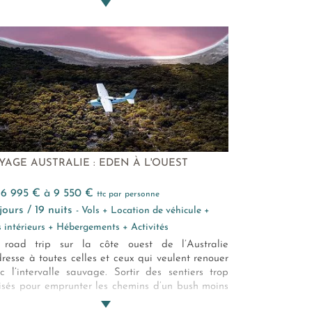
ropoles en îles mystérieuses. Un voyage en
tralie en famille est une aventure à nulle autre
ille !
YAGE AUSTRALIE : EDEN À L'OUEST
e 6 995 € à 9 550 €
ttc par personne
 jours / 19 nuits
- Vols + Location de véhicule +
s intérieurs + Hébergements + Activités
road trip sur la côte ouest de l’Australie
dresse à toutes celles et ceux qui veulent renouer
c l’intervalle sauvage. Sortir des sentiers trop
isés pour emprunter les chemins d’un bush moins
tu. De parcs nationaux en côtes enchantées, de