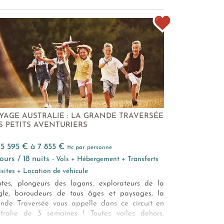
YAGE AUSTRALIE : LA GRANDE TRAVERSÉE
S PETITS AVENTURIERS
e 5 595 € à 7 855 €
ttc par personne
 jours / 18 nuits
- Vols + Hébergement + Transferts
isites + Location de véhicule
ates, plongeurs des lagons, explorateurs de la
gle, baroudeurs de tous âges et paysages, la
nde Traversée vous appelle dans ce circuit en
tralie de 3 semaines ! Toutes voiles dehors,
tez pour les grands espaces, de débordantes