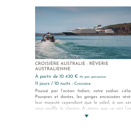
d’orgue, la Grande Barrière de Corail. Vous n’
pas au bout de vos surprises !
CROISIÈRE AUSTRALIE : RÊVERIE
AUSTRALIENNE
à partir de 10 430 €
ttc par personne
11 jours / 10 nuits
- Croisière
Poussé par l’océan Indien, votre zodiac s’éla
Pourpres et dorées, les gorges encaissées révè
leur majesté cependant que le soleil, à son zén
vous souffle le chemin. À moins que ce soit l’es
des Ancêtres. Droit devant, vous murmure-t-il, d
devant, aventuriers ! Une odyssée sauvage en t
mystique, voilà la promesse de cette croisièr