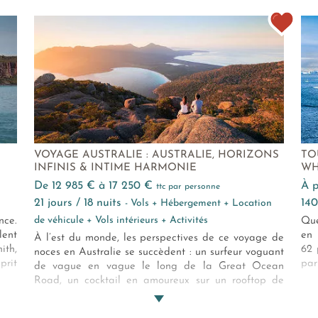
êtes
de 3 semaines. Et vous ?
can
le 
VOYAGE AUSTRALIE : AUSTRALIE, HORIZONS
TO
INFINIS & INTIME HARMONIE
WH
de 12 985 € à 17 250 €
à
ttc par personne
21 jours / 18 nuits
14
- Vols + Hébergement + Location
de véhicule + Vols intérieurs + Activités
nce.
Que
lent
en 
À l’est du monde, les perspectives de ce voyage de
ith,
62 
noces en Australie se succèdent : un surfeur voguant
prit
par
de vague en vague le long de la Great Ocean
roit
lux
Road, un cocktail en amoureux sur un rooftop de
erre
l’autre côté du globe, un crépuscule éblouissant
e en
dans le bush rougeoyant… Enfin, une île, une retraite