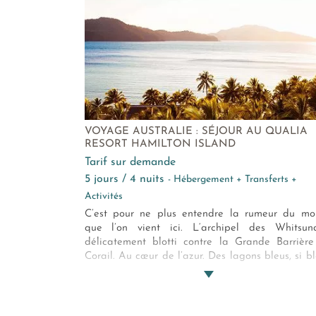
VOYAGE AUSTRALIE : SÉJOUR AU QUALIA
RESORT HAMILTON ISLAND
Tarif sur demande
5 jours / 4 nuits
- Hébergement + Transferts +
Activités
C’est pour ne plus entendre la rumeur du m
que l’on vient ici. L‘archipel des Whitsun
délicatement blotti contre la Grande Barrièr
Corail. Au cœur de l’azur. Des lagons bleus, si bl
que l’on croirait que le ciel s’y est jeté. Comm
aquarium à l'horizon infini. Le Qualia Hami
Island Resort, est votre retraite, votre cachette, v
abri magnifique. Votre éden… Plus qu'un hôte