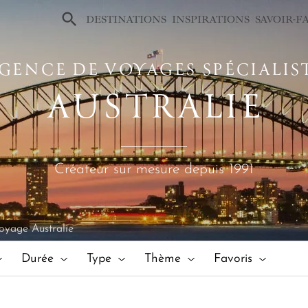
×
DESTINATIONS
INSPIRATIONS
SAVOIR-F
GENCE DE VOYAGES SPÉCIALIS
AUSTRALIE
Créateur sur mesure depuis 1991
oyage Australie
Durée
Type
Thème
Favoris