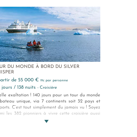
yons en gorges encaissées. Sentir, dans son cou,
souffle chaud de la liberté.
UR DU MONDE À BORD DU SILVER
ISPER
 partir de 55 000 €
ttc par personne
0 jours / 138 nuits
- Croisière
lle exaltation ! 140 jours pour un tour du monde
bateau unique, via 7 continents soit 32 pays et
ports. C’est tout simplement du jamais vu ! Soyez
mi les 382 pionniers à vivre cette croisière aussi
ueuse que légendaire...