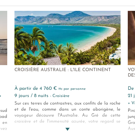
CROISIÈRE AUSTRALIE : L'ILE CONTINENT
VO
DE
à partir de 4 760 €
d
ttc par personne
9 jours / 8 nuits
21
+
- Croisière
+ V
Sur ces terres de contrastres, aux confits de la roche
et de l'eau, comme dans un conte aborigène, le
 sud
Pir
voyageur découvre l'Australie. Au Gré de cette
Road
jun
croisière et de l'immensité azurée, votre regard se
 en
Gra
perd face aux métropoles vibrantes et aux îles
ivez
Aus
désertes, cailloux perdus dans les mers ... ***
tres
par