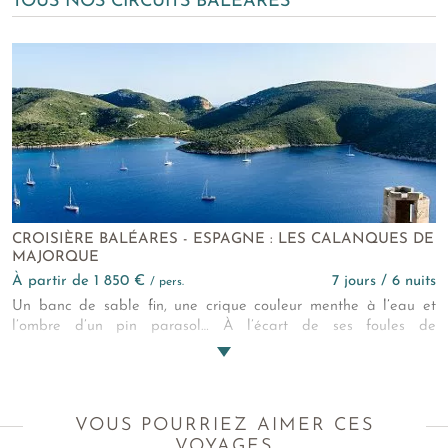
TOUS NOS CIRCUITS BALÉARES
CROISIÈRE BALÉARES - ESPAGNE : LES CALANQUES DE
MAJORQUE
à partir de 1 850 €
7 jours / 6 nuits
/ pers.
Un banc de sable fin, une crique couleur menthe à l’eau et
l’ombre d’un pin parasol… À l’écart de ses foules de
noctambules, Majorque respire. Cette croisière en catamaran
vous emmène découvrir une autre facette de la plus grande île
des Baléares !
VOUS POURRIEZ AIMER CES
VOYAGES