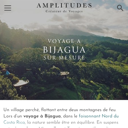
×
VOYAGE A
BIJAGUA
SUR MESURE
Un village perché, flottant entre deux montagnes de feu.
Lors d’un
voyage à Bijagua
, dans le
foisonnant Nord du
Costa Rica
, la nature semble être en équilibre. En suspens