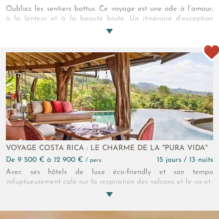
Oubliez les sentiers battus. Ce voyage est une ode à l’amour,
à la lenteur et à la beauté brute. Un itinéraire d’exception
entre jungle enivrante, refuges secrets et panoramas infinis. Un
circuit pour vivre le Costa Rica autrement, main dans la main,
cœur grand ouvert, au rythme d’un monde encore intact.
VOYAGE COSTA RICA : LE CHARME DE LA "PURA VIDA"
de 9 500 € à 12 900 €
15 jours / 13 nuits
/ pers.
Avec ses hôtels de luxe éco-friendly et son tempo
voluptueusement calé sur la respiration des volcans et le va-et-
vient de l’océan, ce circuit nature au Costa Rica est le plus bel
hommage à la « Pura Vida », la « dolce vita » costaricienne !
Et son plus grand témoignage ! Yogis, surfeurs et autres