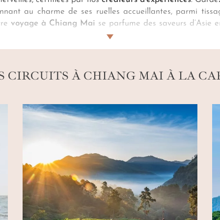
nant au charme de ses ruelles accueillantes, parmi
tiss
tre
voyage à Chiang Mai
se parfume des saveurs d’Asie en
invite à méditer. Engouffrez-vous dans la jungle du parc
e à Chiang Mai sur mesure
, optez pour un cours de cuisin
 de sanctuaire pour éléphants.
S CIRCUITS À CHIANG MAI À LA CA