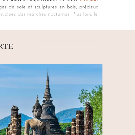
ages de soie et sculptures en bois
, précieux
volées des marchés nocturnes. Plus loin, le
 Doi Inthanon pour une randonnée, loin du
e avec un déjeuner chez l’habitant, orchestré
RTE