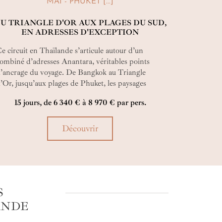
MAI - PHUKET [...]
U TRIANGLE D'OR AUX PLAGES DU SUD,
EN ADRESSES D'EXCEPTION
e circuit en Thaïlande s’articule autour d’un
ombiné d’adresses Anantara, véritables points
’ancrage du voyage. De Bangkok au Triangle
’Or, jusqu’aux plages de Phuket, les paysages
hangent, mais le niveau d’exigence demeure
15 jours, de 6 340 € à 8 970 € par pers.
onstant.
Découvrir
S
ANDE