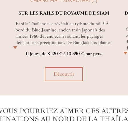
CHIANG MAI - SUKHOTHAÏ [...]
SUR LES RAILS DU ROYAUME DE SIAM
D
Et si la Thaïlande se révélait au rythme du rail ? À
C
bord du Blue Jasmine, ancien train japonais des
c
années 1960 devenu écrin roulant, les paysages
d
défilent sans précipitation. De Bangkok aux plaines
d
centrales, des temples anciens aux montagnes du
11 jours, de 8 120 € à 10 390 € par pers.
c
Nord, le voyage retrouve le goût du temps long.
c
Découvrir
VOUS POURRIEZ AIMER CES AUTRE
TINATIONS AU NORD DE LA THAÏL