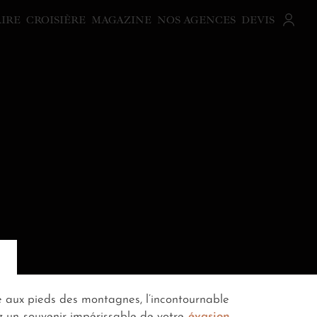
AIRE
CROISIÈRE
MAGAZINE
NOS AGENCES
DEVIS
e aux pieds des montagnes, l’incontournable
z un souvenir impérissable de votre
évasion