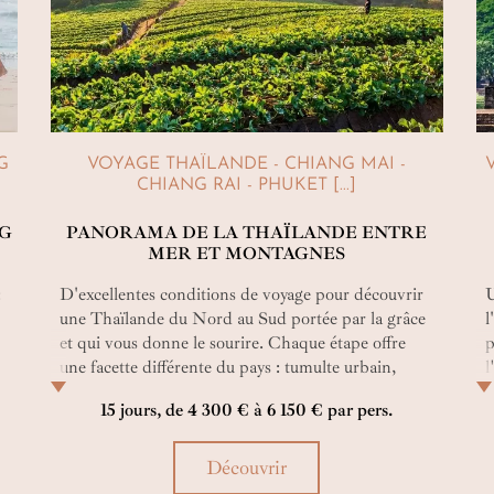
G
VOYAGE THAÏLANDE - CHIANG MAI -
CHIANG RAI - PHUKET [...]
NG
PANORAMA DE LA THAÏLANDE ENTRE
MER ET MONTAGNES
:
D'excellentes conditions de voyage pour découvrir
U
une Thaïlande du Nord au Sud portée par la grâce
l
et qui vous donne le sourire. Chaque étape offre
p
une facette différente du pays : tumulte urbain,
l
héritage culturel, douceur insulaire... Un itinéraire à
r
15 jours, de 4 300 € à 6 150 € par pers.
découvrir et à savourer pleinement ! Il est temps de
vous faire du bien. Foncez !
Découvrir