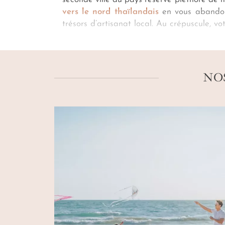
vers le nord thaïlandais
en vous abandon
trésors d’artisanat local. Au crépuscule, vo
temple chamarré Wat Phrathat Doi Suthep 
joyeux vacarme de Bangkok. Pour un
voyag
par notre
conciergerie
, ou pour une visite
NO