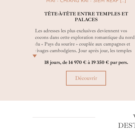
MAI - CHIANG RAI - SIEM REAP [...]
TÊTE-
À-TÊTE ENTRE TEMPLES ET
PALACES
Les adresses les plus exclusives deviennent vos
cocons dans cette exploration romantique du nord
du « Pays du sourire » couplée aux campagnes et
rivages cambodgiens. Jour après jour, les temples
bouddhistes et khmers se révèlent sous un profil
18 jours, de 14 970 € à 19 350 € par pers.
sacré depuis une montgolfière ou une luxueuse
voiture vintage… Un regard neuf sur l’éternel, à
chaque instant, le pari de ce circuit Thaïlande -
Découvrir
Cambodge aussi hédoniste que spirituel !
DES