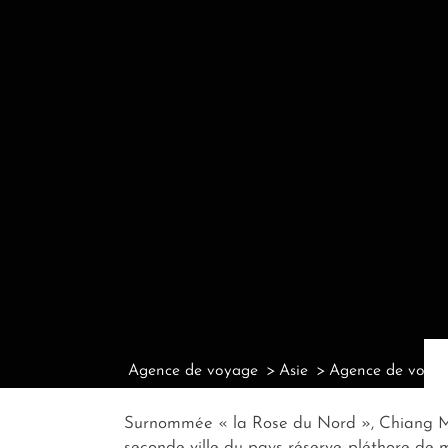
Agence de voyage
Asie
Agence de voyag
Surnommée « la Rose du Nord », Chiang Mai 
seconde ville du pays réserve pléthore de m