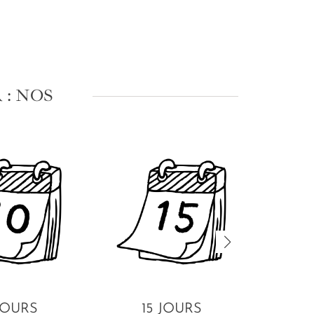
: NOS
JOURS
15 JOURS
HÔT